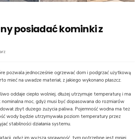
ny posiadać kominki z
we
arz
wpisie
Jakie
parametry
óre pozwala jednocześnie ogrzewać dom i podgrzać użytkową
powinny
rto mieć na uwadze materiał, z jakiego wykonano płaszcz.
posiadać
kominki
eliwo oddaje ciepło wolniej, dłużej utrzymuje temperaturę i ma
z
est nominalna moc, gdyż musi być dopasowana do rozmiarów
płaszczem
odował zbyt dużego zużycia paliwa. Pojemność wodna ma też
wodnym
ętość wody będzie utrzymywała poziom temperatury przez
yjać stabilności działania systemu.
tacji, gdyż im wyższa sprawność, tym potrzebne jest mniej