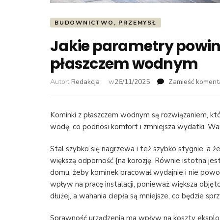
BUDOWNICTWO, PRZEMYSŁ
Jakie parametry powin
płaszczem wodnym
Autor:
Redakcja
w
26/11/2025
Zamieść koment
Kominki z płaszczem wodnym są rozwiązaniem, kt
wodę, co podnosi komfort i zmniejsza wydatki. Wa
Stal szybko się nagrzewa i też szybko stygnie, a ż
większą odporność {na korozję. Równie istotna j
domu, żeby kominek pracował wydajnie i nie pow
wpływ na pracę instalacji, ponieważ większa obj
dłużej, a wahania ciepła są mniejsze, co będzie sprz
Sprawność urządzenia ma wpływ na koszty eksploa