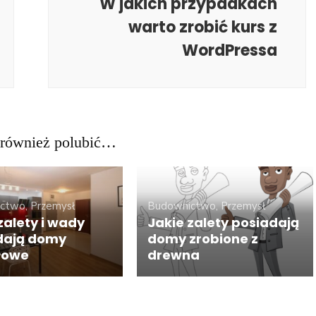
W jakich przypadkach
warto zrobić kurs z
WordPressa
również polubić…
ctwo, Przemysł
Budownictwo, Przemysł
zalety i wady
Jakie zalety posiadają
dają domy
domy zrobione z
łowe
drewna