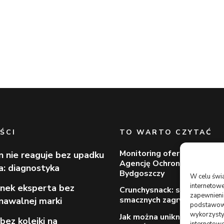
ŚCI
TO WARTO CZYTAĆ
Monitoring oferowany prze
n nie reaguje bez upadku
Agencję Ochrony Votum z
ia: diagnostyka
Bydgoszczy
W celu świ
internetowe
nek eksperta bez
Crunchysnack: spory wybór
zapewnienie
smacznych zagryzek
nawalnej marki
podstawowyc
wykorzysty
Jak można uniknąć dodatk
bez kolejki na