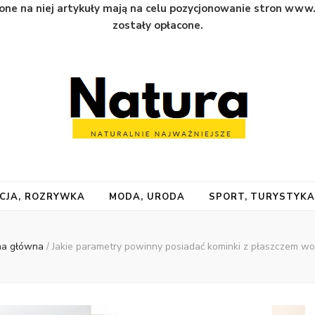
one na niej artykuły mają na celu pozycjonowanie stron www
zostały opłacone.
CJA, ROZRYWKA
MODA, URODA
SPORT, TURYSTYK
na główna
/
Jakie parametry powinny posiadać kominki z płaszczem w