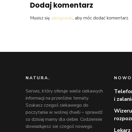
Dodaj komentarz
Musisz się
zalogować
, aby móc dodać komentarz.
NATURA.
NOWO
Serwis, który oferuje wiele ciekawych
Telefo
informacji na przeróżne tematy.
i zalan
Szukasz czegoś ciekawego do
Wizeru
poczytania w wolnej chwili – sprawdź
rozpoz
co dzisiaj mamy dla ciebie. Codziennie
dowiadujesz sie czegoś nowego.
Lekarz 