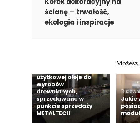
Korek dekoracyjny na
ścianę – trwałość,
ekologia i inspiracje
Możesz 
Budownictwo, Przemysł
Doskonałej wartości
użytkowej oleje do
wyrobów
drewnianych,
Budowni
sprzedawane w
Jakie 
punkcie sprzedaży
posia
METALTECH
modu