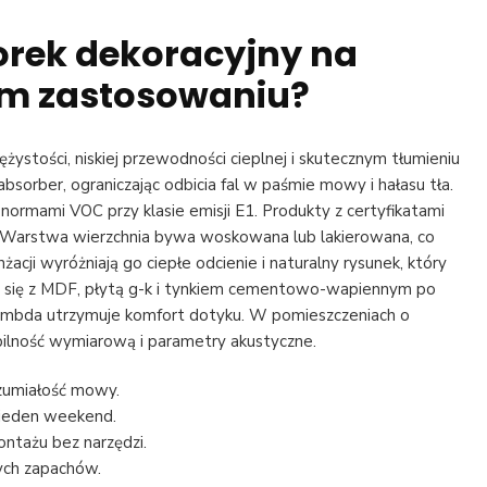
orek dekoracyjny na
m zastosowaniu?
stości, niskiej przewodności cieplnej i skutecznym tłumieniu
absorber, ograniczając odbicia fal w paśmie mowy i hałasu tła.
z normami VOC przy klasie emisji E1. Produkty z certyfikatami
. Warstwa wierzchnia bywa woskowana lub lakierowana, co
acji wyróżniają go ciepłe odcienie i naturalny rysunek, który
zy się z MDF, płytą g-k i tynkiem cementowo-wapiennym po
lambda utrzymuje komfort dotyku. W pomieszczeniach o
bilność wymiarową i parametry akustyczne.
ozumiałość mowy.
 jeden weekend.
ontażu bez narzędzi.
ych zapachów.