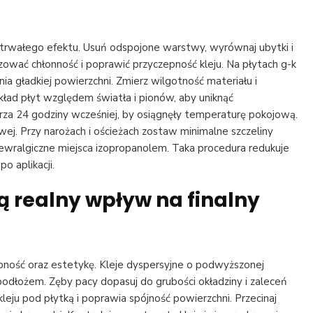
trwałego efektu. Usuń odspojone warstwy, wyrównaj ubytki i
lizować chłonność i poprawić przyczepność kleju. Na płytach g-k
nia gładkiej powierzchni. Zmierz wilgotność materiału i
ład płyt względem światła i pionów, aby uniknąć
rza 24 godziny wcześniej, by osiągnęły temperaturę pokojową.
towej. Przy narożach i ościeżach zostaw minimalne szczeliny
newralgiczne miejsca izopropanolem. Taka procedura redukuje
o aplikacji.
ją realny wpływ na finalny
zepność oraz estetykę. Kleje dyspersyjne o podwyższonej
podłożem. Zęby pacy dopasuj do grubości okładziny i zaleceń
eju pod płytką i poprawia spójność powierzchni. Przecinaj