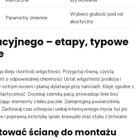
elastyczna
użytkowania
Wybierz grubość pod cel
Parametry zmienne
akustyczny
cyjnego – etapy, typowe
e
leju i kontroli wilgotności. Przygotuj równą, czystą
unt o odpowiedniej chłonności. Ustal wilgotność podłoża i
ostrym nożem i planuj dylatacje przy narożach. Kleje zgodne z
styczność. Dociskaj szeroką pacą, prowadząc linie bez
eszając elementy z kilku paczek. Zaimpregnuj powierzchnię
Zachowaj czas schnięcia i unikaj intensywnego mycia tuż po
 i poprawią estetykę spoin, krawędzi oraz styku z listwami.
tować ścianę do montażu