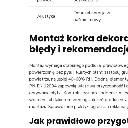
powłoki
odświeżenia
Dobra absorpcja w
Akustyka
paśmie mowy
Montaż korka dekora
błędy i rekomendacj
Montaż wymaga stabilnego podłoża, prawidłowego k
powierzchnię bez pyłu i tłustych plam; zastosuj gr
powietrza, najlepiej 40–60% RH. Docinaj elementy 
PN-EN 12004 zapewnią właściwą przyczepność i ela
odrywania płytki. Kontroluj rysunek i odcienie, mi
woskiem lub lakierem według zaleceń producenta. 
montażu. Sprawdzone praktyki ograniczą reklamacje
Jak prawidłowo przygo