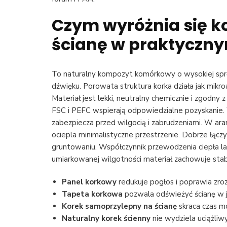
Czym wyróżnia się
k
ścianę
w praktyczny
To naturalny kompozyt komórkowy o wysokiej spręży
dźwięku. Porowata struktura korka działa jak mikro
Materiał jest lekki, neutralny chemicznie i zgodny 
FSC i PEFC wspierają odpowiedzialne pozyskanie
zabezpiecza przed wilgocią i zabrudzeniami. W aranż
ociepla minimalistyczne przestrzenie. Dobrze łąc
gruntowaniu. Współczynnik przewodzenia ciepła 
umiarkowanej wilgotności materiał zachowuje sta
Panel korkowy
redukuje pogłos i poprawia zr
Tapeta korkowa
pozwala odświeżyć ścianę w
Korek samoprzylepny na ścianę
skraca czas m
Naturalny korek ścienny
nie wydziela uciążliw