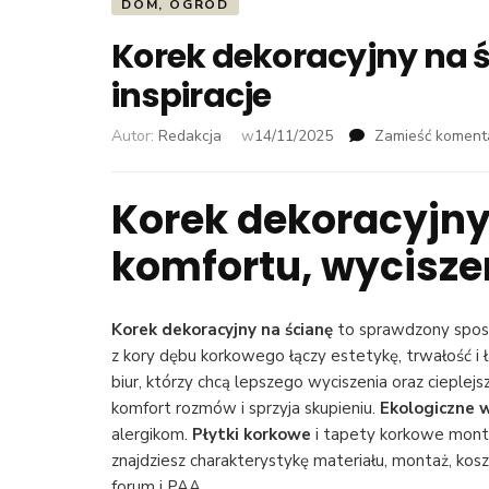
DOM, OGRÓD
Korek dekoracyjny na śc
inspiracje
Autor:
Redakcja
w
14/11/2025
Zamieść koment
Korek dekoracyjny
komfortu, wyciszen
Korek dekoracyjny na ścianę
to sprawdzony sposó
z kory dębu korkowego łączy estetykę, trwałość i ł
biur, którzy chcą lepszego wyciszenia oraz cieplej
komfort rozmów i sprzyja skupieniu.
Ekologiczne 
alergikom.
Płytki korkowe
i tapety korkowe montuj
znajdziesz charakterystykę materiału, montaż, ko
forum i PAA.