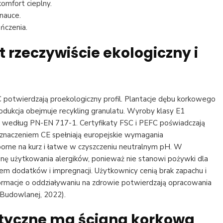
omfort cieplny.
 nauce.
czenia.
t rzeczywiście ekologiczny i
C potwierdzają proekologiczny profil. Plantacje dębu korkowego
produkcja obejmuje recykling granulatu. Wyroby klasy E1
 według PN-EN 717-1. Certyfikaty FSC i PEFC poświadczają
znaczeniem CE spełniają europejskie wymagania
rne na kurz i łatwe w czyszczeniu neutralnym pH. W
ienę użytkowania alergików, ponieważ nie stanowi pożywki dla
em dodatków i impregnacji. Użytkownicy cenią brak zapachu i
ormacje o oddziaływaniu na zdrowie potwierdzają opracowania
 Budowlanej, 2022).
styczne ma
ściana korkowa