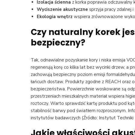
Izolacja ścienna
z korka poprawia odczuwalny k
Wyciszenie akustyczne
sprzyja pracy zdalnej i
Ekologia wnętrz
wspiera zrównoważone wykoń
Czy naturalny korek jes
bezpieczny?
Tak, odnawialne pozyskanie kory i niska emisja VO
regenerują korę co kilka lat bez wycinki drzew, a 
zachowują bezpieczny poziom emisji formaldehydu
łańcuch dostaw. Produkty zgodne z REACH oraz o
bezpieczeństwa. Powierzchnie woskowane są odpo
przestrzeniach mieszkalnych materiał wspiera hig
roztoczy. Warto sprawdzić kartę produktu pod kąt
stabilność barwy pod światłem rozproszonym. Inf
instytutów badawczych (Źródło: Instytut Techniki
Jakie właściwości aku