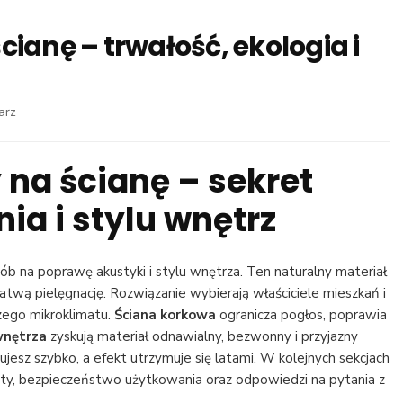
ianę – trwałość, ekologia i
we
arz
wpisie
Korek
 na ścianę
– sekret
dekoracyjny
na
ia i stylu wnętrz
ścianę
–
trwałość,
ekologia
b na poprawę akustyki i stylu wnętrza. Ten naturalny materiał
i
atwą pielęgnację. Rozwiązanie wybierają właściciele mieszkań i
inspiracje
szego mikroklimatu.
Ściana korkowa
ogranicza pogłos, poprawia
wnętrza
zyskują materiał odnawialny, bezwonny i przyjazny
esz szybko, a efekt utrzymuje się latami. W kolejnych sekcjach
szty, bezpieczeństwo użytkowania oraz odpowiedzi na pytania z