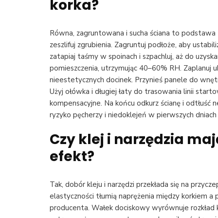
korka
?
Równa, zagruntowana i sucha ściana to podstawa 
zeszlifuj zgrubienia. Zagruntuj podłoże, aby ustabi
zatapiaj taśmy w spoinach i szpachluj, aż do uzyska
pomieszczenia, utrzymując 40–60% RH. Zaplanuj uk
nieestetycznych docinek. Przynieś panele do wnęt
Użyj ołówka i długiej łaty do trasowania linii star
kompensacyjne. Na końcu odkurz ścianę i odtłuść 
ryzyko pęcherzy i niedoklejeń w pierwszych dniach p
Czy klej i narzędzia ma
efekt?
Tak, dobór kleju i narzędzi przekłada się na przyc
elastyczności tłumią naprężenia między korkiem a 
producenta. Wałek dociskowy wyrównuje rozkład kl