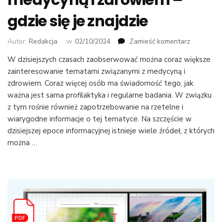
medycyną i zdrowiem –
gdzie się je znajdzie
we
Autor:
Redakcja
w
02/10/2024
Zamieść komentarz
wpisie
W dzisiejszych czasach zaobserwować można coraz większe
Wskazówk
zainteresowanie tematami związanymi z medycyną i
związane
z
zdrowiem. Coraz więcej osób ma świadomość tego, jak
medycyną
ważna jest sama profilaktyka i regularne badania. W związku
i
z tym rośnie również zapotrzebowanie na rzetelne i
zdrowiem
wiarygodne informacje o tej tematyce. Na szczęście w
–
dzisiejszej epoce informacyjnej istnieje wiele źródeł, z których
gdzie
można …
się
je
znajdzie