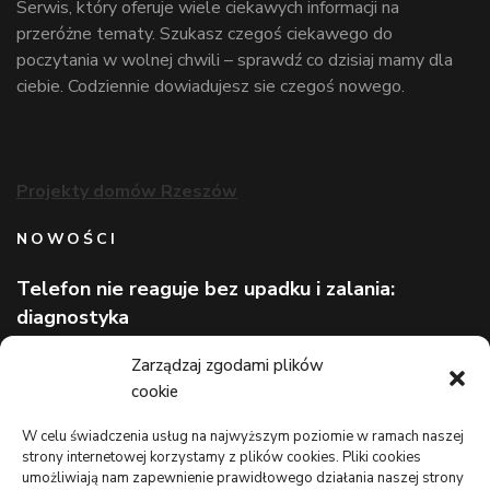
Serwis, który oferuje wiele ciekawych informacji na
przeróżne tematy. Szukasz czegoś ciekawego do
poczytania w wolnej chwili – sprawdź co dzisiaj mamy dla
ciebie. Codziennie dowiadujesz sie czegoś nowego.
Projekty domów Rzeszów
NOWOŚCI
Telefon nie reaguje bez upadku i zalania:
diagnostyka
Wizerunek eksperta bez rozpoznawalnej marki
Zarządzaj zgodami plików
cookie
Lekarz bez kolejki na wakacjach: gdzie szukać
pomocy
W celu świadczenia usług na najwyższym poziomie w ramach naszej
strony internetowej korzystamy z plików cookies. Pliki cookies
TO WARTO CZYTAĆ
umożliwiają nam zapewnienie prawidłowego działania naszej strony