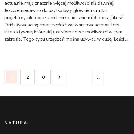
aktualnie mają znacznie więcej możliwości niż dawniej.
jakich
rzeczach
Jeszcze niedawno do użytku były głównie rzutniki i
należy
projektory, ale obraz z nich niekoniecznie miał dobrą jakość.
pamiętać
Dziś używane są coraz częściej zaawansowane monitory
podczas
interaktywne, które dają całkiem nowe możliwości w tym
wyboru
zakresie. Tego typu urządzeń można używać w dużej ilości …
interakty
monitora
Nawigacja
Strona
Strona
Strona
1
2
8
…
po
wpisach
NATURA.