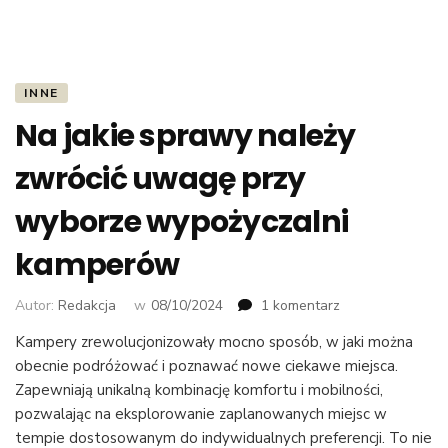
INNE
Na jakie sprawy należy
zwrócić uwagę przy
wyborze wypożyczalni
kamperów
do
Autor:
Redakcja
w
08/10/2024
1 komentarz
Na
Kampery zrewolucjonizowały mocno sposób, w jaki można
jakie
obecnie podróżować i poznawać nowe ciekawe miejsca.
sprawy
należy
Zapewniają unikalną kombinację komfortu i mobilności,
zwrócić
pozwalając na eksplorowanie zaplanowanych miejsc w
uwagę
tempie dostosowanym do indywidualnych preferencji. To nie