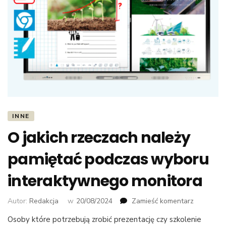
INNE
O jakich rzeczach należy
pamiętać podczas wyboru
interaktywnego monitora
we
Autor:
Redakcja
w
20/08/2024
Zamieść komentarz
wpisie
Osoby które potrzebują zrobić prezentację czy szkolenie
O