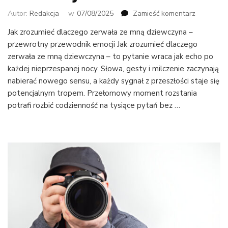
we
Autor:
Redakcja
w
07/08/2025
Zamieść komentarz
wpisie
Jak zrozumieć dlaczego zerwała ze mną dziewczyna –
Jak
przewrotny przewodnik emocji Jak zrozumieć dlaczego
zrozumieć
dlaczego
zerwała ze mną dziewczyna – to pytanie wraca jak echo po
zerwała
każdej nieprzespanej nocy. Słowa, gesty i milczenie zaczynają
ze
nabierać nowego sensu, a każdy sygnał z przeszłości staje się
mną
potencjalnym tropem. Przełomowy moment rozstania
dziewczy
potrafi rozbić codzienność na tysiące pytań bez …
Prawda,
która
zaskakuje