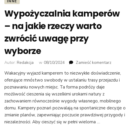
INNE
Wypożyczalnia kamperów
– na jakie rzeczy warto
zwrócić uwagę przy
wyborze
we
Autor:
Redakcja
w
08/10/2024
Zamieść komentarz
wpisie
Wakacyjny wyjazd kamperem to niezwykłe doświadczenie,
Wypożycz
oferujące mnóstwo swobody w ustalaniu trasy przejazdu i
kamperó
–
poznawaniu nowych miejsc. Ta forma podróży daje
na
możliwość cieszenia się wszelkimi urokami natury z
jakie
zachowaniem równocześnie wygody własnego, mobilnego
rzeczy
domu. Kampery poznań pozwalają na spontaniczne decyzje o
warto
zmianie planów, zapewniając poczucie prawdziwej przygody i
zwrócić
niezależności. Aby cieszyć się w pełni wieloma …
uwagę
przy