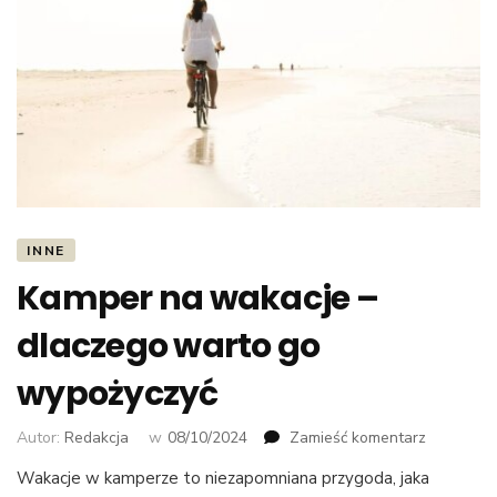
INNE
Kamper na wakacje –
dlaczego warto go
wypożyczyć
we
Autor:
Redakcja
w
08/10/2024
Zamieść komentarz
wpisie
Wakacje w kamperze to niezapomniana przygoda, jaka
Kamper