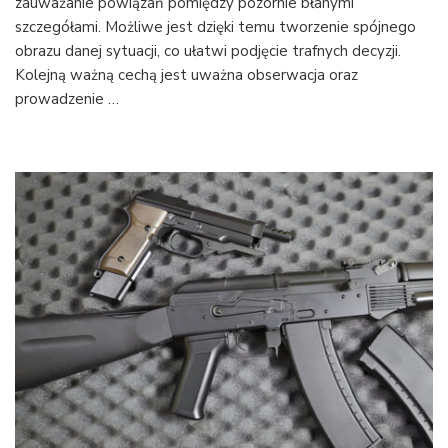
zauważanie powiązań pomiędzy pozornie błahymi
detektyw
szczegółami. Możliwe jest dzięki temu tworzenie spójnego
obrazu danej sytuacji, co ułatwi podjęcie trafnych decyzji.
Kolejną ważną cechą jest uważna obserwacja oraz
prowadzenie …