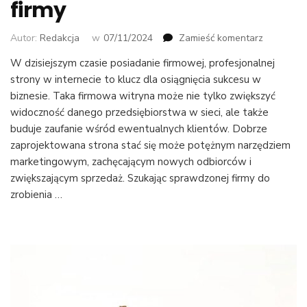
firmy
we
Autor:
Redakcja
w
07/11/2024
Zamieść komentarz
wpisie
W dzisiejszym czasie posiadanie firmowej, profesjonalnej
Dlaczego
strony w internecie to klucz dla osiągnięcia sukcesu w
warto
posiadać
biznesie. Taka firmowa witryna może nie tylko zwiększyć
stronę
widoczność danego przedsiębiorstwa w sieci, ale także
interneto
buduje zaufanie wśród ewentualnych klientów. Dobrze
swojej
zaprojektowana strona stać się może potężnym narzędziem
firmy
marketingowym, zachęcającym nowych odbiorców i
zwiększającym sprzedaż. Szukając sprawdzonej firmy do
zrobienia …