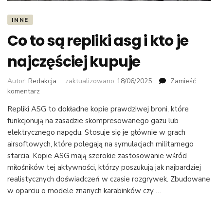
INNE
Co to są repliki asg i kto je
najczęściej kupuje
Autor:
Redakcja
zaktualizowano
18/06/2025
Zamieść
we
komentarz
wpisie
Repliki ASG to dokładne kopie prawdziwej broni, które
Co
funkcjonują na zasadzie skompresowanego gazu lub
to
są
elektrycznego napędu. Stosuje się je głównie w grach
repliki
airsoftowych, które polegają na symulacjach militarnego
asg
starcia. Kopie ASG mają szerokie zastosowanie wśród
i
miłośników tej aktywności, którzy poszukują jak najbardziej
kto
realistycznych doświadczeń w czasie rozgrywek. Zbudowane
je
w oparciu o modele znanych karabinków czy …
najczęściej
kupuje