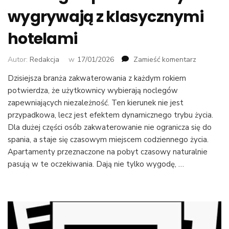
wygrywają z klasycznymi
hotelami
we
Autor:
Redakcja
w
17/01/2026
Zamieść komentarz
wpisie
Dzisiejsza branża zakwaterowania z każdym rokiem
Dlaczego
potwierdza, że użytkownicy wybierają noclegów
apartame
wygrywaj
zapewniających niezależność. Ten kierunek nie jest
z
przypadkowa, lecz jest efektem dynamicznego trybu życia.
klasyczny
Dla dużej części osób zakwaterowanie nie ogranicza się do
hotelami
spania, a staje się czasowym miejscem codziennego życia.
Apartamenty przeznaczone na pobyt czasowy naturalnie
pasują w te oczekiwania. Dają nie tylko wygodę, …