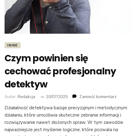
INNE
Czym powinien się
cechować profesjonalny
detektyw
we
Autor:
Redakcja
w
10/07/2025
Zamieść komentarz
wpisie
Działalność detektywa bazuje precyzyjnym i metodycznym
Czym
działaniu, które umożliwia skuteczne zebranie informacji i
powinien
się
rozwiązywanie nawet złożonych spraw. W tym zawodzie
cechować
najważniejsze jest myślenie logiczne, które pozwala na
profesjon