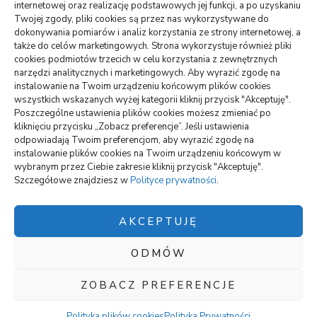
internetowej oraz realizację podstawowych jej funkcji, a po uzyskaniu
Monitoring oferowany przez Agencję Ochrony Votum z
Twojej zgody, pliki cookies są przez nas wykorzystywane do
Bydgoszczy
dokonywania pomiarów i analiz korzystania ze strony internetowej, a
także do celów marketingowych. Strona wykorzystuje również pliki
Crunchysnack: spory wybór smacznych zagryzek
cookies podmiotów trzecich w celu korzystania z zewnętrznych
narzędzi analitycznych i marketingowych. Aby wyrazić zgodę na
Jak można uniknąć dodatkowych kosztów podczas
instalowanie na Twoim urządzeniu końcowym plików cookies
wynajmu samochodu
wszystkich wskazanych wyżej kategorii kliknij przycisk "Akceptuję".
Poszczególne ustawienia plików cookies możesz zmieniać po
kliknięciu przycisku „Zobacz preferencje”. Jeśli ustawienia
odpowiadają Twoim preferencjom, aby wyrazić zgodę na
wizytówki nap
instalowanie plików cookies na Twoim urządzeniu końcowym w
wybranym przez Ciebie zakresie kliknij przycisk "Akceptuję".
Szczegółowe znajdziesz w
Polityce prywatności
.
Polityka plików cookies (EU)
Polityka prywatności
AKCEPTUJĘ
ODMÓW
Polityka plików cookies (EU)
|
Polityka prywatności
Blossom Chic |
ZOBACZ PREFERENCJE
Stworzony przez
Blossom Themes
.Napędzane przez
WordPress
.
Polityka Prywatności
Polityka plików cookies
Polityka Prywatności