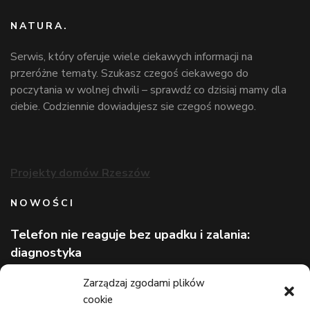
NATURA.
Serwis, który oferuje wiele ciekawych informacji na
przeróżne tematy. Szukasz czegoś ciekawego do
poczytania w wolnej chwili – sprawdź co dzisiaj mamy dla
ciebie. Codziennie dowiadujesz sie czegoś nowego.
Projekty domów Rzeszów
NOWOŚCI
Telefon nie reaguje bez upadku i zalania:
diagnostyka
Wizerunek eksperta bez rozpoznawalnej marki
Zarządzaj zgodami plików
cookie
Lekarz bez kolejki na wakacjach: gdzie szukać