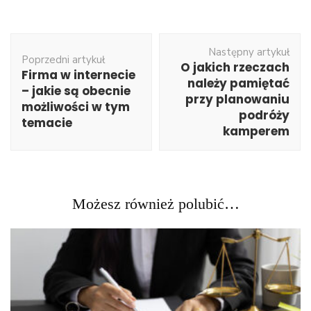
Nawigacja
Następny artykuł
wpisu
Poprzedni artykuł
O jakich rzeczach
Firma w internecie
należy pamiętać
– jakie są obecnie
przy planowaniu
możliwości w tym
podróży
temacie
kamperem
Możesz również polubić…