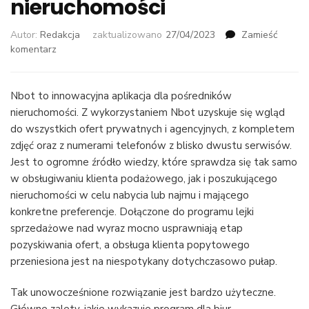
nieruchomości
Autor:
Redakcja
zaktualizowano
27/04/2023
Zamieść
we
komentarz
wpisie
Nbot:
przełomowe
Nbot to innowacyjna aplikacja dla pośredników
narzędzie
nieruchomości. Z wykorzystaniem Nbot uzyskuje się wgląd
dla
do wszystkich ofert prywatnych i agencyjnych, z kompletem
pośredników
zdjęć oraz z numerami telefonów z blisko dwustu serwisów.
nieruchomości
Jest to ogromne źródło wiedzy, które sprawdza się tak samo
w obsługiwaniu klienta podażowego, jak i poszukującego
nieruchomości w celu nabycia lub najmu i mającego
konkretne preferencje. Dołączone do programu lejki
sprzedażowe nad wyraz mocno usprawniają etap
pozyskiwania ofert, a obsługa klienta popytowego
przeniesiona jest na niespotykany dotychczasowo pułap.
Tak unowocześnione rozwiązanie jest bardzo użyteczne.