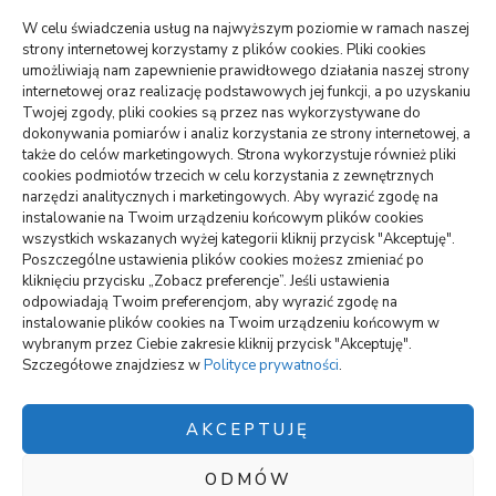
pomocy
W celu świadczenia usług na najwyższym poziomie w ramach naszej
strony internetowej korzystamy z plików cookies. Pliki cookies
TO WARTO CZYTAĆ
umożliwiają nam zapewnienie prawidłowego działania naszej strony
internetowej oraz realizację podstawowych jej funkcji, a po uzyskaniu
Monitoring oferowany przez Agencję Ochrony Votum z
Twojej zgody, pliki cookies są przez nas wykorzystywane do
Bydgoszczy
dokonywania pomiarów i analiz korzystania ze strony internetowej, a
także do celów marketingowych. Strona wykorzystuje również pliki
Crunchysnack: spory wybór smacznych zagryzek
cookies podmiotów trzecich w celu korzystania z zewnętrznych
narzędzi analitycznych i marketingowych. Aby wyrazić zgodę na
Jak można uniknąć dodatkowych kosztów podczas
instalowanie na Twoim urządzeniu końcowym plików cookies
wynajmu samochodu
wszystkich wskazanych wyżej kategorii kliknij przycisk "Akceptuję".
Poszczególne ustawienia plików cookies możesz zmieniać po
kliknięciu przycisku „Zobacz preferencje”. Jeśli ustawienia
odpowiadają Twoim preferencjom, aby wyrazić zgodę na
wizytówki nap
instalowanie plików cookies na Twoim urządzeniu końcowym w
wybranym przez Ciebie zakresie kliknij przycisk "Akceptuję".
Szczegółowe znajdziesz w
Polityce prywatności
.
Polityka plików cookies (EU)
Polityka prywatności
AKCEPTUJĘ
ODMÓW