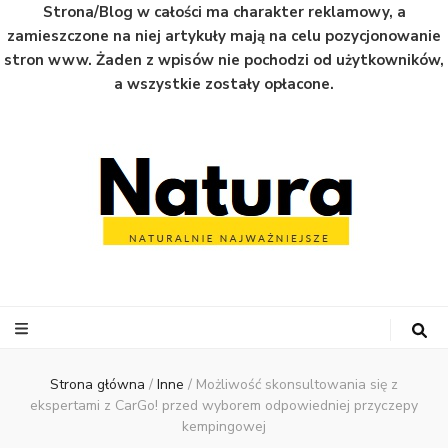
Strona/Blog w całości ma charakter reklamowy, a
zamieszczone na niej artykuły mają na celu pozycjonowanie
stron www. Żaden z wpisów nie pochodzi od użytkowników,
a wszystkie zostały opłacone.
Natura
Naturalnie najważniejsze informacje ze świata
Strona główna
/
Inne
/
Możliwość skonsultowania się z
ekspertami z CarGo! przed wyborem odpowiedniej przyczepy
kempingowej