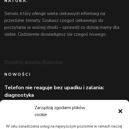
NATURA.
Serwis, który oferuje wiele ciekawych informacji na
przeróżne tematy. Szukasz czegoś ciekawego do
poczytania w wolnej chwili – sprawdź co dzisiaj mamy dla
ciebie. Codziennie dowiadujesz sie czegoś nowego.
Projekty domów Rzeszów
NOWOŚCI
Telefon nie reaguje bez upadku i zalania:
diagnostyka
Wizerunek eksperta bez rozpoznawalnej marki
Zarządzaj zgodami plików
cookie
Lekarz bez kolejki na wakacjach: gdzie szukać
pomocy
W celu świadczenia usług na najwyższym poziomie w ramach naszej