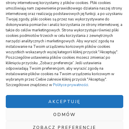
strony internetowej korzystamy z plików cookies. Pliki cookies
TO WARTO CZYTAĆ
umożliwiają nam zapewnienie prawidłowego działania naszej strony
internetowej oraz realizację podstawowych jej funkcji, a po uzyskaniu
Monitoring oferowany przez Agencję Ochrony Votum z
Twojej zgody, pliki cookies są przez nas wykorzystywane do
Bydgoszczy
dokonywania pomiarów i analiz korzystania ze strony internetowej, a
także do celów marketingowych. Strona wykorzystuje również pliki
Crunchysnack: spory wybór smacznych zagryzek
cookies podmiotów trzecich w celu korzystania z zewnętrznych
narzędzi analitycznych i marketingowych. Aby wyrazić zgodę na
Jak można uniknąć dodatkowych kosztów podczas
instalowanie na Twoim urządzeniu końcowym plików cookies
wynajmu samochodu
wszystkich wskazanych wyżej kategorii kliknij przycisk "Akceptuję".
Poszczególne ustawienia plików cookies możesz zmieniać po
kliknięciu przycisku „Zobacz preferencje”. Jeśli ustawienia
odpowiadają Twoim preferencjom, aby wyrazić zgodę na
wizytówki nap
instalowanie plików cookies na Twoim urządzeniu końcowym w
wybranym przez Ciebie zakresie kliknij przycisk "Akceptuję".
Szczegółowe znajdziesz w
Polityce prywatności
.
Polityka plików cookies (EU)
Polityka prywatności
AKCEPTUJĘ
ODMÓW
Polityka plików cookies (EU)
|
Polityka prywatności
Blossom Chic |
ZOBACZ PREFERENCJE