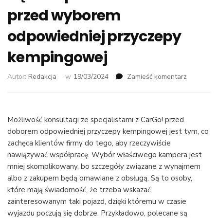
przed wyborem
odpowiedniej przyczepy
kempingowej
we
Autor:
Redakcja
w
19/03/2024
Zamieść komentarz
wpisie
Możliwość
skonsulto
się
Możliwość konsultacji ze specjalistami z CarGo! przed
z
doborem odpowiedniej przyczepy kempingowej jest tym, co
ekspertam
zachęca klientów firmy do tego, aby rzeczywiście
z
nawiązywać współpracę. Wybór właściwego kampera jest
CarGo!
mniej skomplikowany, bo szczegóły związane z wynajmem
przed
albo z zakupem będą omawiane z obsługą. Są to osoby,
wyborem
odpowiedn
które mają świadomość, że trzeba wskazać
przyczepy
zainteresowanym taki pojazd, dzięki któremu w czasie
kempingo
wyjazdu poczują się dobrze. Przykładowo, polecane są