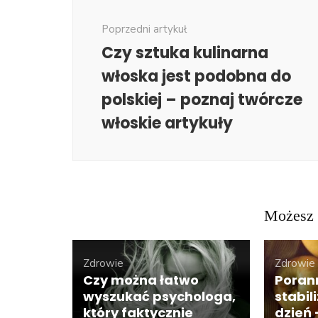
wpisu
Poprzedni artykuł
Czy sztuka kulinarna
włoska jest podobna do
polskiej – poznaj twórcze
włoskie artykuły
Możesz 
Zdrowie
Zdrowie
Czy można łatwo
Poran
wyszukać psychologa,
stabil
który faktycznie
dzień