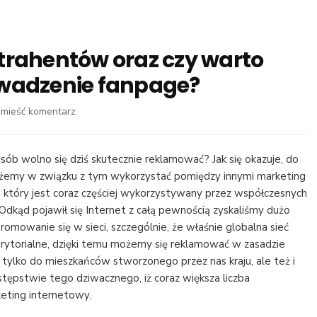
trahentów oraz czy warto
owadzenie fanpage?
we
mieść komentarz
wpisie
Jak
zainteresować
osób wolno się dziś skutecznie reklamować? Jak się okazuje, do
kontrahentów
żemy w związku z tym wykorzystać pomiędzy innymi marketing
oraz
, który jest coraz częściej wykorzystywany przez współczesnych
czy
 Odkąd pojawił się Internet z całą pewnością zyskaliśmy dużo
warto
omowanie się w sieci, szczególnie, że właśnie globalna sieć
zdecydować
erytorialne, dzięki temu możemy się reklamować w zasadzie
się
na
e tylko do mieszkańców stworzonego przez nas kraju, ale też i
prowadzenie
tępstwie tego dziwacznego, iż coraz większa liczba
fanpage?
eting internetowy.