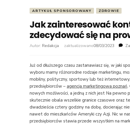
ARTYKUŁ SPONSOROWANY
ZDROWIE
Jak zainteresować kon
zdecydować się na pr
Autor:
Redakcja
zaktualizowano
08/03/2023
Za
Już od dłuższego czasu zastanawiasz się, w jaki sp
wyboru mamy różnorodne rodzaje marketingu, mo
mobilny, polityczny, sportowy lub też internetowy
przedsiębiorców –
agencja marketingowa poznań
.
nowych możliwości, a jedną z nich jest Na pewno pr
skutecznie obala wszelkie granice czasowe oraz t
dwadzieścia cztery godziny na dobę, docierając ni
nawet do mieszkańców Ameryki czy Azji. Nic w nas
przedsiębiorców stawia przede wszystkim na mark