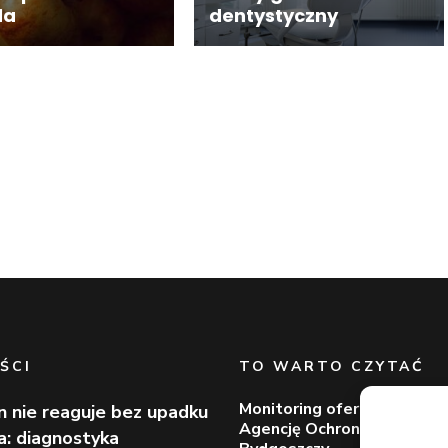
da
dentystyczny
ŚCI
TO WARTO CZYTAĆ
Monitoring oferowany prze
n nie reaguje bez upadku
Agencję Ochrony Votum z
ia: diagnostyka