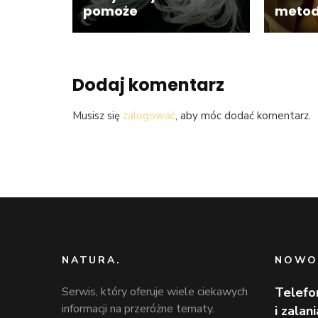
pomoże
meto
Dodaj komentarz
Musisz się
zalogować
, aby móc dodać komentarz.
NATURA.
NOWO
Serwis, który oferuje wiele ciekawych
Telefo
informacji na przeróżne tematy.
i zalan