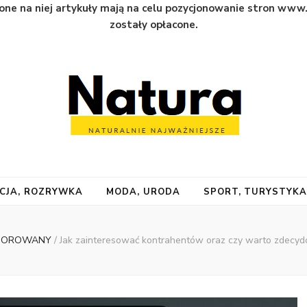
one na niej artykuły mają na celu pozycjonowanie stron www
zostały opłacone.
CJA, ROZRYWKA
MODA, URODA
SPORT, TURYSTYK
NSOROWANY
/
Jak zainteresować kontrahentów oraz czy warto zdecyd