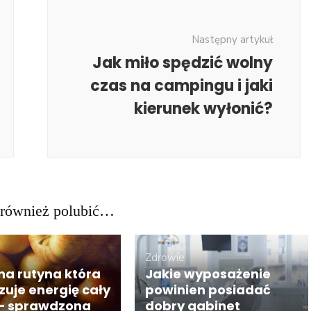
Następny artykuł
Jak miło spędzić wolny
czas na campingu i jaki
kierunek wyłonić?
również polubić…
Zdrowie
na rutyna która
Jakie wyposażenie
izuje energię cały
powinien posiadać
 – sprawdzona
dobry gabinet