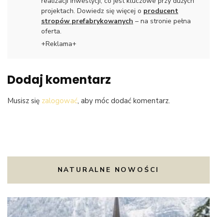
realizacji inwestycji, co jest kluczowe przy dużych
projektach. Dowiedz się więcej o
producent
stropów prefabrykowanych
– na stronie pełna
oferta.
+Reklama+
Dodaj komentarz
Musisz się
zalogować
, aby móc dodać komentarz.
NATURALNE NOWOŚCI