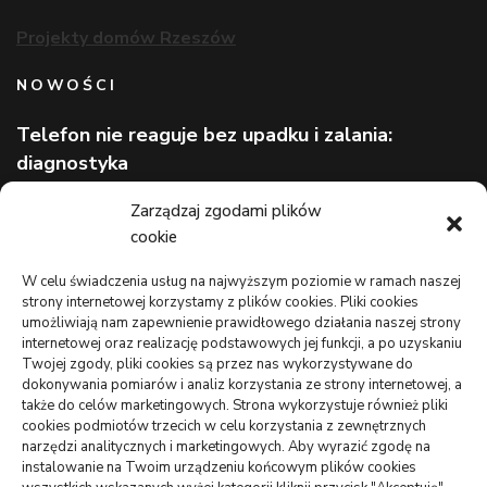
Projekty domów Rzeszów
NOWOŚCI
Telefon nie reaguje bez upadku i zalania:
diagnostyka
Wizerunek eksperta bez rozpoznawalnej marki
Zarządzaj zgodami plików
cookie
Lekarz bez kolejki na wakacjach: gdzie szukać
pomocy
W celu świadczenia usług na najwyższym poziomie w ramach naszej
strony internetowej korzystamy z plików cookies. Pliki cookies
TO WARTO CZYTAĆ
umożliwiają nam zapewnienie prawidłowego działania naszej strony
internetowej oraz realizację podstawowych jej funkcji, a po uzyskaniu
Monitoring oferowany przez Agencję Ochrony Votum z
Twojej zgody, pliki cookies są przez nas wykorzystywane do
Bydgoszczy
dokonywania pomiarów i analiz korzystania ze strony internetowej, a
także do celów marketingowych. Strona wykorzystuje również pliki
Crunchysnack: spory wybór smacznych zagryzek
cookies podmiotów trzecich w celu korzystania z zewnętrznych
narzędzi analitycznych i marketingowych. Aby wyrazić zgodę na
Jak można uniknąć dodatkowych kosztów podczas
instalowanie na Twoim urządzeniu końcowym plików cookies
wynajmu samochodu