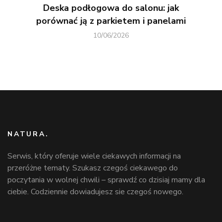
Deska podłogowa do salonu: jak
porównać ją z parkietem i panelami
10/06/2026
NATURA.
Serwis, który oferuje wiele ciekawych informacji na
przeróżne tematy. Szukasz czegoś ciekawego do
poczytania w wolnej chwili – sprawdź co dzisiaj mamy dla
ciebie. Codziennie dowiadujesz sie czegoś nowego.