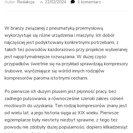
do
Autor:
Redakcja
w
22/02/2024
1 komentarz
Jak
wybrać
odpowiedni
do
W branży związanej z pneumatyką przemysłową
swoich
wykorzystuje się różne urządzenia i maszyny. Ich dobór
potrzeb
najczęściej jest podyktowany konkretnymi potrzebami, z
śrubowy
takich też powodów każdorazowo przy projekcie wybieranej
kompresor
jest najoptymalniejsze rozwiązania. W dużej części
przypadków świetnie się na przykład sprawdzają kompresory
śrubowe, wyróżniające się wśród innych rodzajów
kompresorów paroma istotnymi cechami.
Po pierwsze ich dużym plusem jest płynność pracy, bez
żadnego pulsowania, a równocześnie szeroki zakres ciśnień
możliwych do uzyskania. Ten rodzaj kompresorów znany jest
od wielu lat, a jego historia sięga aż XIX wieku. Pierwsze
egzemplarze były niestety niezbyt sprawne, z tego też
powodu nie zdobyły dużej popularności, dopiero kilkadziesiąt