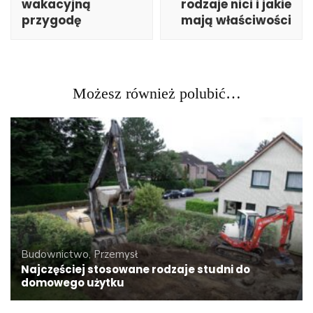
wakacyjną
rodzaje nici i jakie
przygodę
mają właściwości
Możesz również polubić…
Budownictwo, Przemysł
Najczęściej stosowane rodzaje studni do
domowego użytku