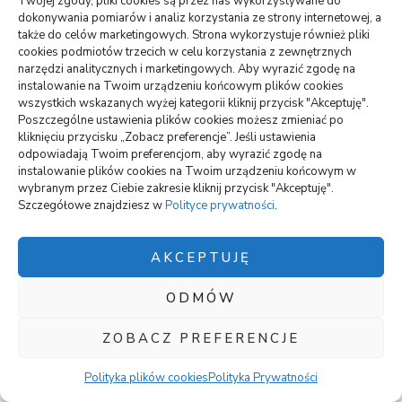
Twojej zgody, pliki cookies są przez nas wykorzystywane do
dokonywania pomiarów i analiz korzystania ze strony internetowej, a
także do celów marketingowych. Strona wykorzystuje również pliki
Biznes, Finanse
cookies podmiotów trzecich w celu korzystania z zewnętrznych
Promocja firmy w sieci – jakie możliwości są
narzędzi analitycznych i marketingowych. Aby wyrazić zgodę na
dostępne
instalowanie na Twoim urządzeniu końcowym plików cookies
wszystkich wskazanych wyżej kategorii kliknij przycisk "Akceptuję".
Poszczególne ustawienia plików cookies możesz zmieniać po
kliknięciu przycisku „Zobacz preferencje”. Jeśli ustawienia
odpowiadają Twoim preferencjom, aby wyrazić zgodę na
instalowanie plików cookies na Twoim urządzeniu końcowym w
wybranym przez Ciebie zakresie kliknij przycisk "Akceptuję".
Szczegółowe znajdziesz w
Polityce prywatności
.
AKCEPTUJĘ
ODMÓW
Biznes, Finanse
Z jakimi tematami warto się udać do
doświadczonego prawnika
ZOBACZ PREFERENCJE
Polityka plików cookies
Polityka Prywatności