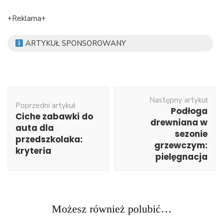
+Reklama+
ARTYKUŁ SPONSOROWANY
Nawigacja
Następny artykuł
wpisu
Poprzedni artykuł
Podłoga
Ciche zabawki do
drewniana w
auta dla
sezonie
przedszkolaka:
grzewczym:
kryteria
pielęgnacja
Możesz również polubić…