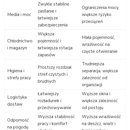
Zwykle stabilne
Ograniczenia mocy,
zasilanie i
Media i moc
większe ryzyko
łatwiejsze
przeciążeń
zabezpieczenia
Większa
Mała pojemność,
Chłodnictwo
pojemność i
wrażliwość na
i magazyn
łatwiejsza rotacja
częste otwieranie
zapasów
Trudniejsza
Prostszy rozdział
Higiena i
separacja, większa
stref czystych i
strefy pracy
zależność od
brudnych
organizacji
Łatwiejszy
Węższe okna i
Logistyka
rozładunek i
większa zależność
dostaw
przechowywanie
od postoju
Wyższa stabilność
Wyższa wrażliwość
Odporność
pracy i komfort
na deszcz, wiatr i
na pogodę