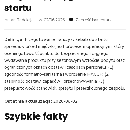
startu
we
Autor:
Redakcja
w
02/06/2026
Zamieść komentarz
wpisie
Franczyza
kebab
Definicja:
Przygotowanie franczyzy kebab do startu
przed
sprzedaży przed majówką jest procesem operacyjnym, który
majówką:
ocenia gotowość punktu do bezpiecznego i ciągłego
przygoto
wydawania produktu przy sezonowym wzroście popytu oraz
startu
ograniczonych oknach dostaw i zasobach personelu: (1)
zgodność formalno-sanitarna i wdrożenie HACCP; (2)
stabilność dostaw, zapasów i przechowywania; (3)
przepustowość stanowisk, sprzętu i przeszkolonego zespołu.
Ostatnia aktualizacja:
2026-06-02
Szybkie fakty