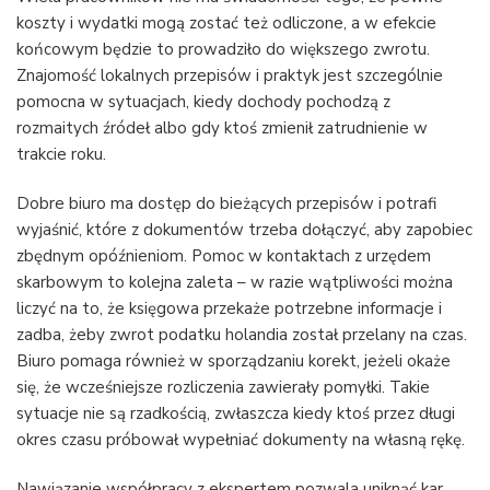
koszty i wydatki mogą zostać też odliczone, a w efekcie
końcowym będzie to prowadziło do większego zwrotu.
Znajomość lokalnych przepisów i praktyk jest szczególnie
pomocna w sytuacjach, kiedy dochody pochodzą z
rozmaitych źródeł albo gdy ktoś zmienił zatrudnienie w
trakcie roku.
Dobre biuro ma dostęp do bieżących przepisów i potrafi
wyjaśnić, które z dokumentów trzeba dołączyć, aby zapobiec
zbędnym opóźnieniom. Pomoc w kontaktach z urzędem
skarbowym to kolejna zaleta – w razie wątpliwości można
liczyć na to, że księgowa przekaże potrzebne informacje i
zadba, żeby zwrot podatku holandia został przelany na czas.
Biuro pomaga również w sporządzaniu korekt, jeżeli okaże
się, że wcześniejsze rozliczenia zawierały pomyłki. Takie
sytuacje nie są rzadkością, zwłaszcza kiedy ktoś przez długi
okres czasu próbował wypełniać dokumenty na własną rękę.
Nawiązanie współpracy z ekspertem pozwala uniknąć kar