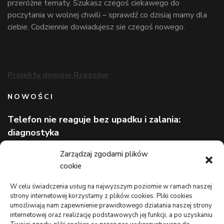
przeróżne tematy. Szukasz czegoś ciekawego do
poczytania w wolnej chwili – sprawdź co dzisiaj mamy dla
ciebie. Codziennie dowiadujesz sie czegoś nowego.
Projekty domów Rzeszów
NOWOŚCI
Telefon nie reaguje bez upadku i zalania:
diagnostyka
Wizerunek eksperta bez rozpoznawalnej marki
Zarządzaj zgodami plików
cookie
Lekarz bez kolejki na wakacjach: gdzie szukać
pomocy
W celu świadczenia usług na najwyższym poziomie w ramach naszej
strony internetowej korzystamy z plików cookies. Pliki cookies
TO WARTO CZYTAĆ
umożliwiają nam zapewnienie prawidłowego działania naszej strony
internetowej oraz realizację podstawowych jej funkcji, a po uzyskaniu
Monitoring oferowany przez Agencję Ochrony Votum z