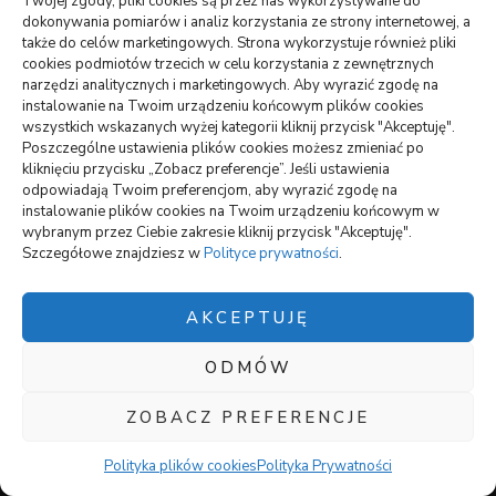
Twojej zgody, pliki cookies są przez nas wykorzystywane do
Bydgoszczy
dokonywania pomiarów i analiz korzystania ze strony internetowej, a
także do celów marketingowych. Strona wykorzystuje również pliki
Crunchysnack: spory wybór smacznych zagryzek
cookies podmiotów trzecich w celu korzystania z zewnętrznych
narzędzi analitycznych i marketingowych. Aby wyrazić zgodę na
Jak można uniknąć dodatkowych kosztów podczas
instalowanie na Twoim urządzeniu końcowym plików cookies
wynajmu samochodu
wszystkich wskazanych wyżej kategorii kliknij przycisk "Akceptuję".
Poszczególne ustawienia plików cookies możesz zmieniać po
kliknięciu przycisku „Zobacz preferencje”. Jeśli ustawienia
odpowiadają Twoim preferencjom, aby wyrazić zgodę na
wizytówki nap
instalowanie plików cookies na Twoim urządzeniu końcowym w
wybranym przez Ciebie zakresie kliknij przycisk "Akceptuję".
Szczegółowe znajdziesz w
Polityce prywatności
.
Polityka plików cookies (EU)
Polityka prywatności
AKCEPTUJĘ
ODMÓW
Polityka plików cookies (EU)
|
Polityka prywatności
Blossom Chic |
ZOBACZ PREFERENCJE
Stworzony przez
Blossom Themes
.Napędzane przez
WordPress
.
Polityka Prywatności
Polityka plików cookies
Polityka Prywatności