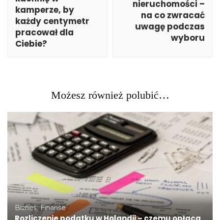
nieruchomości –
kamperze, by
na co zwracać
każdy centymetr
uwagę podczas
pracował dla
wyboru
Ciebie?
Możesz również polubić…
Biznes, Finanse
Rozliczenie podatku w Holandii – czemu opłaca