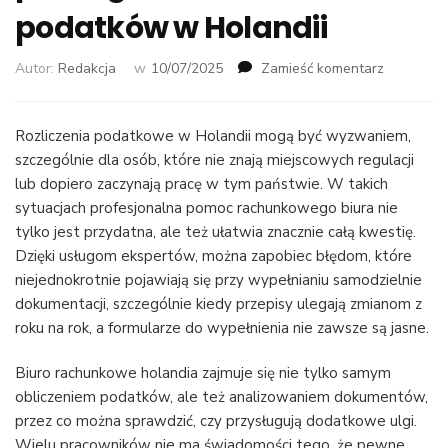
podatków w Holandii
we
Autor:
Redakcja
w
10/07/2025
Zamieść komentarz
wpisie
Jak
biuro
Rozliczenia podatkowe w Holandii mogą być wyzwaniem,
księgowe
szczególnie dla osób, które nie znają miejscowych regulacji
pomaga
lub dopiero zaczynają pracę w tym państwie. W takich
w
sytuacjach profesjonalna pomoc rachunkowego biura nie
rozliczeni
tylko jest przydatna, ale też ułatwia znacznie całą kwestię.
podatków
Dzięki usługom ekspertów, można zapobiec błędom, które
w
Holandii
niejednokrotnie pojawiają się przy wypełnianiu samodzielnie
dokumentacji, szczególnie kiedy przepisy ulegają zmianom z
roku na rok, a formularze do wypełnienia nie zawsze są jasne.
Biuro rachunkowe holandia zajmuje się nie tylko samym
obliczeniem podatków, ale też analizowaniem dokumentów,
przez co można sprawdzić, czy przysługują dodatkowe ulgi.
Wielu pracowników nie ma świadomości tego, że pewne