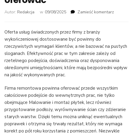
oferować
we
Autor:
Redakcja
w
09/08/2025
Zamieść komentarz
wpisie
Firma
remontow
Oferta usług świadczonych przez firmy z branży
–
wykończeniowej dostosowane być powinny do
jakie
rzeczywistych wymagań klientów, a nie bazować na pustych
rodzaje
sloganach. Efektywność prac w tym zakresie zależy od
usług
rzetelnego podejścia, doświadczenia oraz dysponowania
powinna
określonymi umiejętnościami, które mają bezpośredni wpływ
oferować
na jakość wykonywanych prac.
Firma remontowa powinna oferować przede wszystkim
całościowe podejście do wewnętrznych prac, nie tylko
obejmujące Malowanie i montaż płytek, lecz również
przygotowanie podłoży, wyrównywanie ścian czy zdzieranie
starych warstw. Dzięki temu można uniknąć ewentualnych
poprawek i otrzyma się trwały rezultat, który nie wymaga
korekt po pół roku korzystania z pomieszczeń. Niezwykle