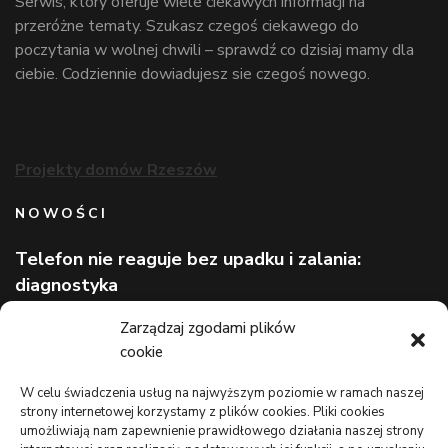
Serwis, który oferuje wiele ciekawych informacji na
przeróżne tematy. Szukasz czegoś ciekawego do
poczytania w wolnej chwili – sprawdź co dzisiaj mamy dla
ciebie. Codziennie dowiadujesz sie czegoś nowego.
Projekty domów Rzeszów
NOWOŚCI
Telefon nie reaguje bez upadku i zalania:
diagnostyka
Wizerunek eksperta bez rozpoznawalnej marki
Zarządzaj zgodami plików
cookie
Lekarz bez kolejki na wakacjach: gdzie szukać
pomocy
W celu świadczenia usług na najwyższym poziomie w ramach naszej
strony internetowej korzystamy z plików cookies. Pliki cookies
TO WARTO CZYTAĆ
umożliwiają nam zapewnienie prawidłowego działania naszej strony