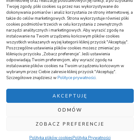
internetowej oraz realizację podstawowych jej funkcji, a po uzyskaniu
Monitoring oferowany przez Agencję Ochrony Votum z
Twojej zgody, pliki cookies są przez nas wykorzystywane do
Bydgoszczy
dokonywania pomiarów i analiz korzystania ze strony internetowej, a
także do celów marketingowych. Strona wykorzystuje również pliki
Crunchysnack: spory wybór smacznych zagryzek
cookies podmiotów trzecich w celu korzystania z zewnętrznych
narzędzi analitycznych i marketingowych. Aby wyrazić zgodę na
Jak można uniknąć dodatkowych kosztów podczas
instalowanie na Twoim urządzeniu końcowym plików cookies
wynajmu samochodu
wszystkich wskazanych wyżej kategorii kliknij przycisk "Akceptuję".
Poszczególne ustawienia plików cookies możesz zmieniać po
kliknięciu przycisku „Zobacz preferencje”. Jeśli ustawienia
odpowiadają Twoim preferencjom, aby wyrazić zgodę na
wizytówki nap
instalowanie plików cookies na Twoim urządzeniu końcowym w
wybranym przez Ciebie zakresie kliknij przycisk "Akceptuję".
Szczegółowe znajdziesz w
Polityce prywatności
.
Polityka plików cookies (EU)
Polityka prywatności
AKCEPTUJĘ
ODMÓW
Polityka plików cookies (EU)
|
Polityka prywatności
Blossom Chic |
ZOBACZ PREFERENCJE
Stworzony przez
Blossom Themes
.Napędzane przez
WordPress
.
Polityka Prywatności
Polityka plików cookies
Polityka Prywatności