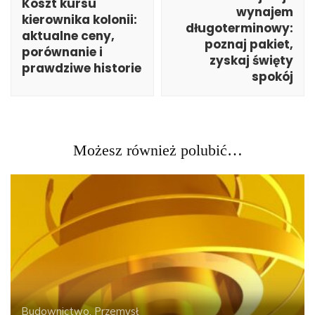
Koszt kursu
wynajem
kierownika kolonii:
długoterminowy:
aktualne ceny,
poznaj pakiet,
porównanie i
zyskaj święty
prawdziwe historie
spokój
Możesz również polubić…
Budownictwo, Przemysł