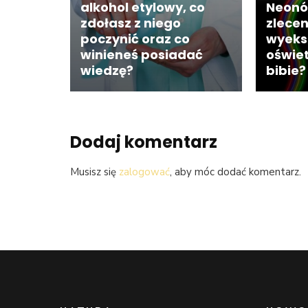
alkohol etylowy, co
Neonó
zdołasz z niego
zlecen
poczynić oraz co
wyeks
winieneś posiadać
oświet
wiedzę?
bibie?
Dodaj komentarz
Musisz się
zalogować
, aby móc dodać komentarz.