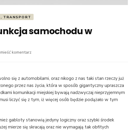
, TRANSPORT
funkcja samochodu w
we
mieść komentarz
wpisie
Automobilowy
glob
–
no się z automobilami, oraz nikogo z nas taki stan rzeczy już
funkcja
rzonego przez nas życia, która w sposób gigantyczny upraszcza
samochodu
kami komunikacji miejskiej bywają nadzwyczaj nieprzyjemnym
w
i liczyć się z tym, iż więcej osób będzie podążało w tym
istnieniu
człowieka
ież gabloty stanowią jedyny logiczny oraz szybki środek
żej mierze się skracają oraz nie wymagają tak obfitych