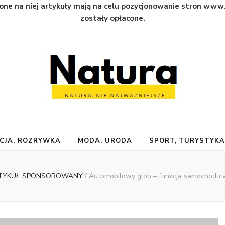
one na niej artykuły mają na celu pozycjonowanie stron www
zostały opłacone.
CJA, ROZRYWKA
MODA, URODA
SPORT, TURYSTYK
TYKUŁ SPONSOROWANY
/
Automobilowy glob – funkcja samochodu w