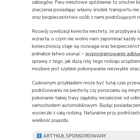
zabiegów. Paru minutowe spóźnienie to smutne bio
znaczenia posiadając własny środek transportu ni
oraz bezpieczeństwo osób z nami podróżujących r
Rozwój cywilizacji kwestia niestety, że przybywa 
wzrasta, o czym nie wolno nam zapominać każdy na
koniecznością staje się rozwaga oraz bezpieczeńs
jednakże łatwo usunąć –
wyprogramowanie adblu
sprawę z tego, jak dużą rolę tego rodzaju urządz
możliwe jest szybkie pokonywanie niezwykle znacz
Cudownym przykładem może być tutaj czas przewyż
podróżowaniu na piechotę czy poruszaniu się inny
pokonanie takiej trasy zajęłoby niezależnie od odle
samochodem automobilowym. Będąc posiadaczem s
wycieczki z całą rodziną. Naturalnie przy podróża
wielkość pojazdu.
ARTYKUŁ SPONSOROWANY