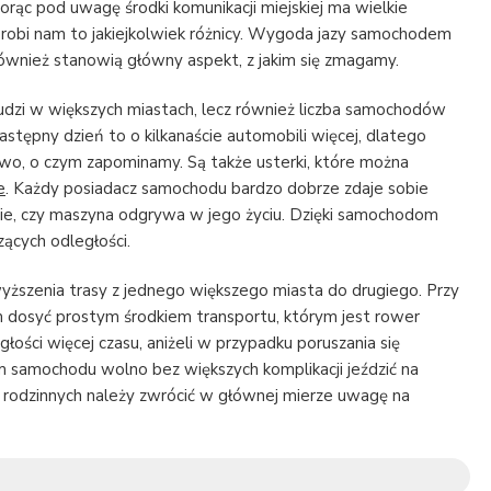
rąc pod uwagę środki komunikacji miejskiej ma wielkie
e robi nam to jakiejkolwiek różnicy. Wygoda jazy samochodem
ównież stanowią główny aspekt, z jakim się zmagamy.
ludzi w większych miastach, lecz również liczba samochodów
stępny dzień to o kilkanaście automobili więcej, dlatego
two, o czym zapominamy. Są także usterki, które można
e
. Każdy posiadacz samochodu bardzo dobrze zdaje sobie
enie, czy maszyna odgrywa w jego życiu. Dzięki samochodom
ących odległości.
szenia trasy z jednego większego miasta do drugiego. Przy
m dosyć prostym środkiem transportu, którym jest rower
głości więcej czasu, aniżeli w przypadku poruszania się
amochodu wolno bez większych komplikacji jeździć na
ch rodzinnych należy zwrócić w głównej mierze uwagę na