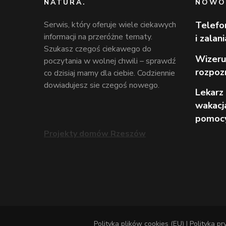
NATURA.
NOWO
Serwis, który oferuje wiele ciekawych
Telefo
informacji na przeróżne tematy.
i zalan
Szukasz czegoś ciekawego do
Wizeru
poczytania w wolnej chwili – sprawdź
rozpoz
co dzisiaj mamy dla ciebie. Codziennie
dowiadujesz sie czegoś nowego.
Lekarz 
wakacj
pomoc
Projekty domów Rzeszów
Polityka plików cookies (EU)
|
Polityka p