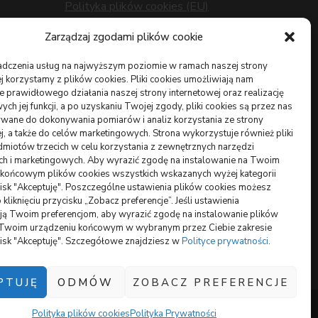
Polityka plików cookies (EU)
Polityka prywatności
z
Zarządzaj zgodami plików cookie
adczenia usług na najwyższym poziomie w ramach naszej strony
j korzystamy z plików cookies. Pliki cookies umożliwiają nam
 prawidłowego działania naszej strony internetowej oraz realizację
h jej funkcji, a po uzyskaniu Twojej zgody, pliki cookies są przez nas
wane do dokonywania pomiarów i analiz korzystania ze strony
owych
j, a także do celów marketingowych. Strona wykorzystuje również pliki
miotów trzecich w celu korzystania z zewnętrznych narzędzi
ych i marketingowych. Aby wyrazić zgodę na instalowanie na Twoim
 końcowym plików cookies wszystkich wskazanych wyżej kategorii
ycisk "Akceptuję". Poszczególne ustawienia plików cookies możesz
 kliknięciu przycisku „Zobacz preferencje”. Jeśli ustawienia
ą Twoim preferencjom, aby wyrazić zgodę na instalowanie plików
 Twoim urządzeniu końcowym w wybranym przez Ciebie zakresie
ycisk "Akceptuję". Szczegółowe znajdziesz w
Polityce prywatności
.
PTUJĘ
ODMÓW
ZOBACZ PREFERENCJE
Polityka plików cookies
Polityka Prywatności
ne przez
WordPress
.
Polityka Prywatności