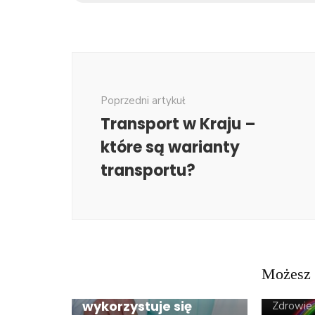
Nawigacja
wpisu
Poprzedni artykuł
Transport w Kraju –
które są warianty
transportu?
ARTYKUŁ SPONSOROWANY
Możesz 
Usługi
W jakim miejscu
ARTYKU
wykorzystuje się
Zdrowie