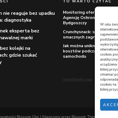
ŚCI
TO WARTO CZYTAĆ
Monitoring oferowany prze
n nie reaguje bez upadku
Agencję Ochrony Votum z
ia: diagnostyka
Bydgoszczy
W celu świ
internetowe
nek eksperta bez
Crunchysnack: spory wybór
zapewnienie
smacznych zagryzek
nawalnej marki
podstawowyc
wykorzysty
Jak można uniknąć dodatk
bez kolejki na
internetowe
kosztów podczas wynajmu
ach: gdzie szukać
cookies pod
samochodu
analityczn
y
urządzeniu
kliknij prz
zmieniać po
wizytówki nap
odpowiadaj
cookies na
kliknij prz
AKCE
rywatności
Blossom Chic | Stworzony przez
Blossom Themes
.Napędza