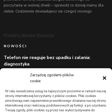
poczytania w wolnej chwili – sprawdź co dzisiaj mamy dla
ciebie. Codziennie dowiadujesz sie czegoś nowego.
Projekty domów Rzeszów
NOWOŚCI
Telefon nie reaguje bez upadku i zalania:
diagnostyka
Wizerunek eksperta bez rozpoznawalnej marki
Zarządzaj zgodami plików
cookie
Lekarz bez kolejki na wakacjach: gdzie szukać
pomocy
W celu świadczenia usług na najwyższym poziomie w ramach naszej
strony internetowej korzystamy z plików cookies. Pliki cookies
TO WARTO CZYTAĆ
umożliwiają nam zapewnienie prawidłowego działania naszej strony
internetowej oraz realizację podstawowych jej funkcji, a po uzyskaniu
Monitoring oferowany przez Agencję Ochrony Votum z
Twojej zgody, pliki cookies są przez nas wykorzystywane do