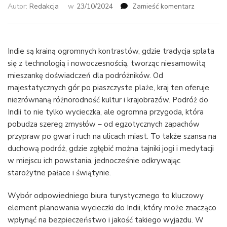
we
Autor:
Redakcja
w
23/10/2024
Zamieść komentarz
wpisie
Wyjazd
do
Indii
Indie są krainą ogromnych kontrastów, gdzie tradycja splata
–
się z technologią i nowoczesnością, tworząc niesamowitą
jak
mieszankę doświadczeń dla podróżników. Od
wybrać
majestatycznych gór po piaszczyste plaże, kraj ten oferuje
dobre
niezrównaną różnorodność kultur i krajobrazów. Podróż do
biuro
Indii to nie tylko wycieczka, ale ogromna przygoda, która
podróży
pobudza szereg zmysłów – od egzotycznych zapachów
przypraw po gwar i ruch na ulicach miast. To także szansa na
duchową podróż, gdzie zgłębić można tajniki jogi i medytacji
w miejscu ich powstania, jednocześnie odkrywając
starożytne pałace i świątynie.
Wybór odpowiedniego biura turystycznego to kluczowy
element planowania wycieczki do Indii, który może znacząco
wpłynąć na bezpieczeństwo i jakość takiego wyjazdu. W