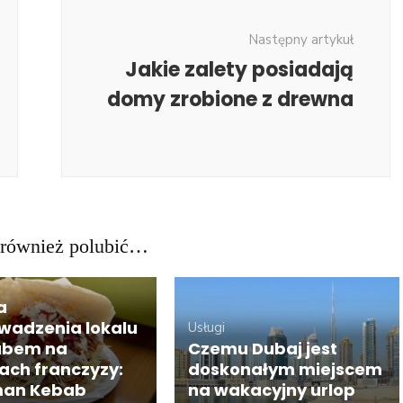
Następny artykuł
Jakie zalety posiadają
domy zrobione z drewna
również polubić…
a
wadzenia lokalu
Usługi
abem na
Czemu Dubaj jest
ach franczyzy:
doskonałym miejscem
man Kebab
na wakacyjny urlop