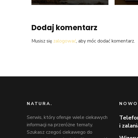
Dodaj komentarz
Musisz się
zalogować
, aby móc dodać komentarz.
NATURA.
NOWO
Serwis, który oferuje wiele ciekawych
Telefo
informacji na przeróżne tematy.
i zalan
Szukasz czegoś ciekawego do