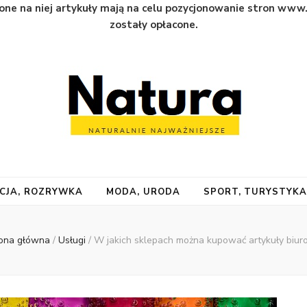
one na niej artykuły mają na celu pozycjonowanie stron www
zostały opłacone.
CJA, ROZRYWKA
MODA, URODA
SPORT, TURYSTYK
ona główna
/
Usługi
/
W jakich sklepach można kupować artykuły biu