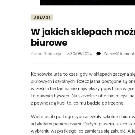
USŁUGI
W jakich sklepach mo
biurowe
Autor:
Redakcja
w
30/08/2024
Zamieść koment
Końcówka lata to czas, gdy w sklepach zaczyna si
biurowych i szkolnych. Rzecz jasna dostępne są one 
września będzie na nie największy popyt i najwięcej
to dawniej bywało. Na szczęście obecnie miejsc n
z pewnością kupi to, co mu będzie potrzebne.
Wiele osób po tego typu artykuły szkolne i biuro
artykułami papierniczymi. Dużym plusem takich s
wybraniu wszystkiego, co zamierza się zakupić. A j