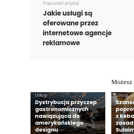
Poprzedni artykuł
Jakie usługi są
oferowane przez
internetowe agencje
reklamowe
Możesz 
ARTYKUŁ SPONSOROWANY
Usługi
Usługi
Dystrybucja przyczep
Szans
gastronomicznych
popro
nawiązująca do
z keb
amerykańskiego
zasad
designu
Sulai