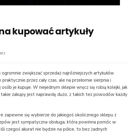
żna kupować artykuły
we
arz
wpisie
W
jakich
ę ogromnie zwiększać sprzedaż najróżniejszych artykułów
sklepach
praktycznie przez cały czas, ale na przełomie sierpnia i
można
 osób je kupuje. W niejednym sklepie wręcz się robią kolejki, jak
kupować
a takie zakupy jest naprawdę dużo, z takich też powodów każdy
artykuły
biurowe
we zapewne się wybierze do jakiegoś okolicznego sklepu z
klepów jest sympatyczna obsługa, która powinna pomóc w
eśli czegoś akurat nie będzie na półce, to bez żadnych