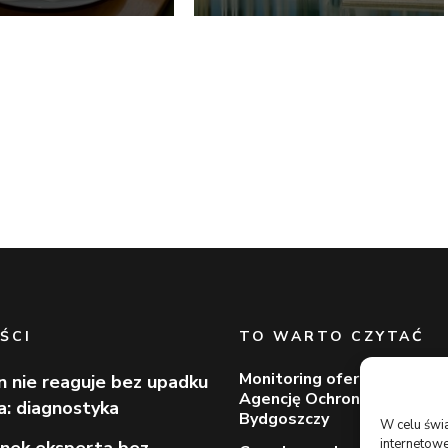
ŚCI
TO WARTO CZYTAĆ
Monitoring oferowany prze
n nie reaguje bez upadku
Agencję Ochrony Votum z
ia: diagnostyka
Bydgoszczy
W celu świ
internetowe