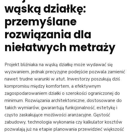
wąską działkę:
wąską
działkę:
odkryj
przemyślane
więcej
miejsca,
rozwiązania dla
niż
myślisz
niełatwych metraży
Projekt bliźniaka na wąską działkę może wydawać się
wyzwaniem, jednak precyzyjne podejście pozwala zamienić
nawet trudne warunki w atut. Inwestorzy poszukują dziś
kompromisu między komfortem, a efektywnym
zagospodarowaniem działki o szerokości ograniczonej do
minimum. Rozwiązania architektoniczne, dostosowane do
takich wymiarów, gwarantują funkcjonalność, estetykę i
często zaskakujące możliwości aranżacyjne. Gęstość
zabudowy, technologia wykonania czy kalkulator kosztów
pozwalają już na etapie planowania przewidzieć większość