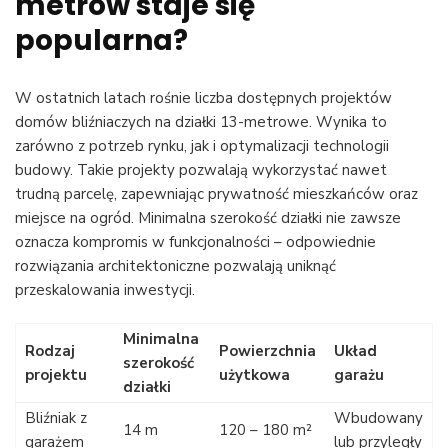
metrów staje się
popularna?
W ostatnich latach rośnie liczba dostępnych projektów
domów bliźniaczych na działki 13-metrowe. Wynika to
zarówno z potrzeb rynku, jak i optymalizacji technologii
budowy. Takie projekty pozwalają wykorzystać nawet
trudną parcelę, zapewniając prywatność mieszkańców oraz
miejsce na ogród. Minimalna szerokość działki nie zawsze
oznacza kompromis w funkcjonalności – odpowiednie
rozwiązania architektoniczne pozwalają uniknąć
przeskalowania inwestycji.
Minimalna
Rodzaj
Powierzchnia
Układ
szerokość
projektu
użytkowa
garażu
działki
Bliźniak z
Wbudowany
14 m
120 – 180 m²
garażem
lub przyległy