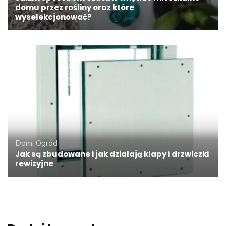
domu przez rośliny oraz które
wyselekcjonować?
Dom, Ogród
Jak są zbudowane i jak działają klapy i drzwiczki
rewizyjne