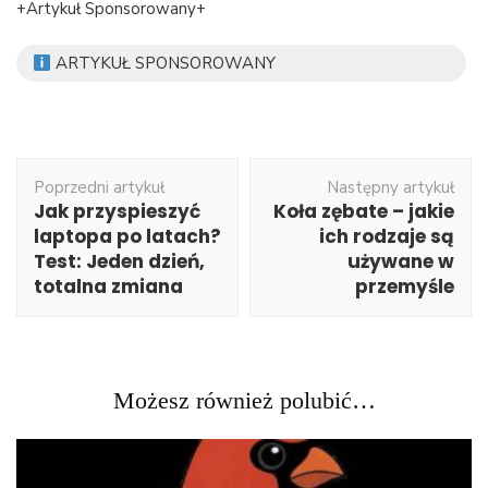
+Artykuł Sponsorowany+
ARTYKUŁ SPONSOROWANY
Nawigacja
Poprzedni artykuł
Następny artykuł
wpisu
Jak przyspieszyć
Koła zębate – jakie
laptopa po latach?
ich rodzaje są
Test: Jeden dzień,
używane w
totalna zmiana
przemyśle
Możesz również polubić…