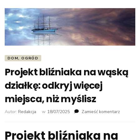
DOM, OGRÓD
Projekt bliźniaka na wąską
działkę: odkryj więcej
miejsca, niż myślisz
we
Autor:
Redakcja
w
18/07/2025
Zamieść komentarz
wpisie
Projekt
Projekt bliźniaka na
bliźniaka
na