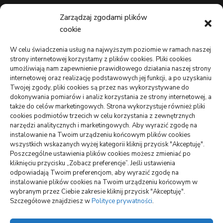
Wizerunek eksperta bez rozpoznawalnej marki
Zarządzaj zgodami plików
cookie
Lekarz bez kolejki na wakacjach: gdzie szukać
pomocy
W celu świadczenia usług na najwyższym poziomie w ramach naszej
strony internetowej korzystamy z plików cookies. Pliki cookies
TO WARTO CZYTAĆ
umożliwiają nam zapewnienie prawidłowego działania naszej strony
internetowej oraz realizację podstawowych jej funkcji, a po uzyskaniu
Monitoring oferowany przez Agencję Ochrony Votum z
Twojej zgody, pliki cookies są przez nas wykorzystywane do
Bydgoszczy
dokonywania pomiarów i analiz korzystania ze strony internetowej, a
także do celów marketingowych. Strona wykorzystuje również pliki
Crunchysnack: spory wybór smacznych zagryzek
cookies podmiotów trzecich w celu korzystania z zewnętrznych
narzędzi analitycznych i marketingowych. Aby wyrazić zgodę na
Jak można uniknąć dodatkowych kosztów podczas
instalowanie na Twoim urządzeniu końcowym plików cookies
wynajmu samochodu
wszystkich wskazanych wyżej kategorii kliknij przycisk "Akceptuję".
Poszczególne ustawienia plików cookies możesz zmieniać po
kliknięciu przycisku „Zobacz preferencje”. Jeśli ustawienia
odpowiadają Twoim preferencjom, aby wyrazić zgodę na
wizytówki nap
instalowanie plików cookies na Twoim urządzeniu końcowym w
wybranym przez Ciebie zakresie kliknij przycisk "Akceptuję".
Szczegółowe znajdziesz w
Polityce prywatności
.
Polityka plików cookies (EU)
Polityka prywatności