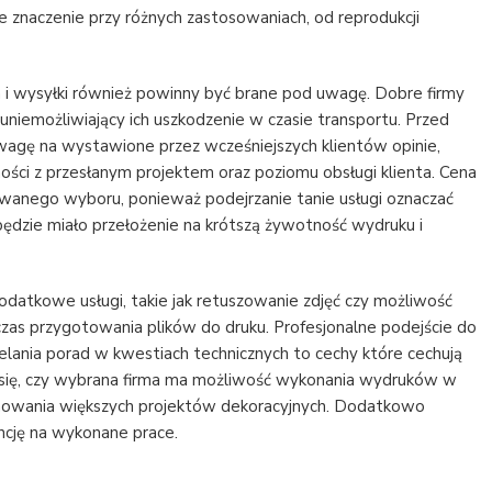
e znaczenie przy różnych zastosowaniach, od reprodukcji
i wysyłki również powinny być brane pod uwagę. Dobre firmy
niemożliwiający ich uszkodzenie w czasie transportu. Przed
wagę na wystawione przez wcześniejszych klientów opinie,
ości z przesłanym projektem oraz poziomu obsługi klienta. Cena
wanego wyboru, ponieważ podejrzanie tanie usługi oznaczać
będzie miało przełożenie na krótszą żywotność wydruku i
odatkowe usługi, takie jak retuszowanie zdjęć czy możliwość
czas przygotowania plików do druku. Profesjonalne podejście do
elania porad w kwestiach technicznych to cechy które cechują
ć się, czy wybrana firma ma możliwość wykonania wydruków w
lanowania większych projektów dekoracyjnych. Dodatkowo
ancję na wykonane prace.