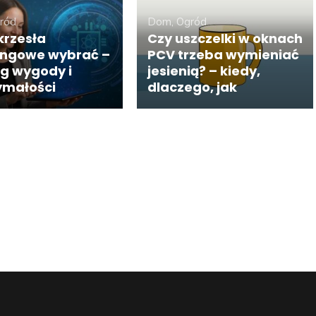
ród
Dom, Ogród
krzesła
Czy uszczelki w oknach
ngowe wybrać –
PCV trzeba wymieniać
ng wygody i
jesienią? – kiedy,
ymałości
dlaczego, jak