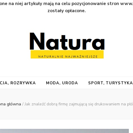
one na niej artykuły mają na celu pozycjonowanie stron www
zostały opłacone.
CJA, ROZRYWKA
MODA, URODA
SPORT, TURYSTYK
ona główna
/
Jak znaleźć dobrą firmę zajmującą się drukowaniem na płó