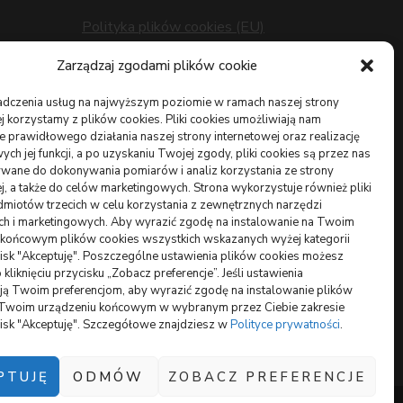
Polityka plików cookies (EU)
Polityka prywatności
z
Zarządzaj zgodami plików cookie
adczenia usług na najwyższym poziomie w ramach naszej strony
j korzystamy z plików cookies. Pliki cookies umożliwiają nam
 prawidłowego działania naszej strony internetowej oraz realizację
h jej funkcji, a po uzyskaniu Twojej zgody, pliki cookies są przez nas
wane do dokonywania pomiarów i analiz korzystania ze strony
owych
j, a także do celów marketingowych. Strona wykorzystuje również pliki
miotów trzecich w celu korzystania z zewnętrznych narzędzi
ych i marketingowych. Aby wyrazić zgodę na instalowanie na Twoim
 końcowym plików cookies wszystkich wskazanych wyżej kategorii
ycisk "Akceptuję". Poszczególne ustawienia plików cookies możesz
 kliknięciu przycisku „Zobacz preferencje”. Jeśli ustawienia
ą Twoim preferencjom, aby wyrazić zgodę na instalowanie plików
 Twoim urządzeniu końcowym w wybranym przez Ciebie zakresie
ycisk "Akceptuję". Szczegółowe znajdziesz w
Polityce prywatności
.
PTUJĘ
ODMÓW
ZOBACZ PREFERENCJE