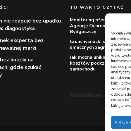
ŚCI
TO WARTO CZYTAĆ
Monitoring oferowany prze
n nie reaguje bez upadku
Agencję Ochrony Votum z
ia: diagnostyka
Bydgoszczy
W celu świ
internetowe
nek eksperta bez
Crunchysnack: spory wybór
zapewnienie
smacznych zagryzek
nawalnej marki
podstawowyc
wykorzysty
Jak można uniknąć dodatk
bez kolejki na
internetowe
kosztów podczas wynajmu
ach: gdzie szukać
cookies pod
samochodu
analityczn
y
urządzeniu
kliknij prz
zmieniać po
wizytówki nap
odpowiadaj
cookies na
kliknij prz
AKCE