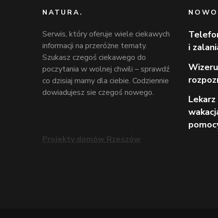
NATURA.
NOWO
Serwis, który oferuje wiele ciekawych
Telefo
informacji na przeróżne tematy.
i zalan
Szukasz czegoś ciekawego do
Wizeru
poczytania w wolnej chwili – sprawdź
rozpoz
co dzisiaj mamy dla ciebie. Codziennie
dowiadujesz sie czegoś nowego.
Lekarz 
wakacj
pomoc
Projekty domów Rzeszów