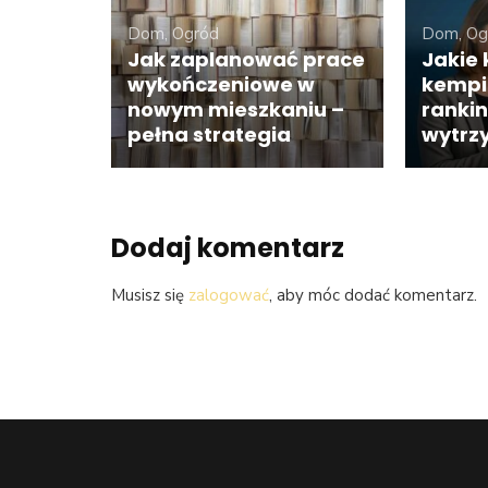
Dom, Ogród
Dom, Og
Jak zaplanować prace
Jakie 
wykończeniowe w
kempi
nowym mieszkaniu –
ranki
pełna strategia
wytrz
Dodaj komentarz
Musisz się
zalogować
, aby móc dodać komentarz.