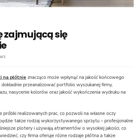
ę zajmującą się
ie
we
arz
wpisie
Jak
znaleźć
i na płótnie
znacząco może wpłynąć na jakość końcowego
dobrą
 dokładnie przeanalizować portfolio wyszukanej firmy,
firmę
azu, nasycenie kolorów oraz jakość wykończenia wydruku na
zajmującą
się
drukowaniem
e próbki realizowanych prac, co pozwoli na własne oczy
na
m będzie także rodzaj wykorzystywanego sprzętu – profesjonalne
płótnie
niejsze plotery i używają atramentów o wysokiej jakości, co
iedzieć, czy firma oferuje różne rodzaje płótna a także