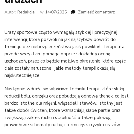
urazach
we
Autor:
Redakcja
w
14/07/2025
Zamieść komentarz
wpisie
Jak
fizjoterap
Urazy sportowe często wymagają szybkiej i precyzyjnej
może
interwencji, która pozwoli na jak najszybszy powrót do
pomóc
treningu bez niebezpieczeństwa jakiś powikłań. Terapeuta
w
przede wszystkim pomaga poprzez dokładną ocenę
sportowy
uszkodzeń, przez co będzie możliwe określenie, które części
urazach
ciała zostały naruszone i jakie metody terapii okażą się
najskuteczniejsze.
Następnie wdraża się właściwe techniki terapii, które służą
redukcji bólu, obrzęku oraz pobudzają odnowę tkanek, co jest
bardzo istotne dla mięśni, więzadeł i stawów. Istotny jest
także dobór ćwiczeń, które wzmacniają słabe partie oraz
zwiększają zakres ruchu i stabilność, a także pokazują
prawidłowe schematy ruchu, co zmniejsza ryzyko urazów.