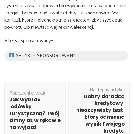
systematyczna i odpowiednio wykonana terapia pod okiem
specjalisty może dać trwałe efekty i uniknąć powrotów
kontuzji, które niejednokrotnie są efektem zbyt szybkiego
powrotu lub niewłaściwej rekonwalescencji.
+Tekst Sponsorowany+
ARTYKUŁ SPONSOROWANY
Nawigacja
Następny artykuł
wpisu
Poprzedni artykuł
Dobry doradca
Jak wybrać
kredytowy:
lodówkę
nieoczywisty test,
turystyczną? Twój
który odmienia
zimny as w rękawie
wynik Twojego
na wyjazd
kredytu