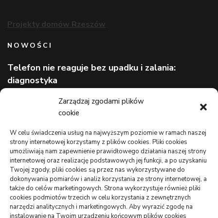
Projekty domów Rzeszów
NOWOŚCI
Telefon nie reaguje bez upadku i zalania:
diagnostyka
Wizerunek eksperta bez rozpoznawalnej marki
Zarządzaj zgodami plików
cookie
Lekarz bez kolejki na wakacjach: gdzie szukać
pomocy
W celu świadczenia usług na najwyższym poziomie w ramach naszej
strony internetowej korzystamy z plików cookies. Pliki cookies
TO WARTO CZYTAĆ
umożliwiają nam zapewnienie prawidłowego działania naszej strony
internetowej oraz realizację podstawowych jej funkcji, a po uzyskaniu
Monitoring oferowany przez Agencję Ochrony Votum z
Twojej zgody, pliki cookies są przez nas wykorzystywane do
Bydgoszczy
dokonywania pomiarów i analiz korzystania ze strony internetowej, a
także do celów marketingowych. Strona wykorzystuje również pliki
Crunchysnack: spory wybór smacznych zagryzek
cookies podmiotów trzecich w celu korzystania z zewnętrznych
narzędzi analitycznych i marketingowych. Aby wyrazić zgodę na
Jak można uniknąć dodatkowych kosztów podczas
instalowanie na Twoim urządzeniu końcowym plików cookies
wynajmu samochodu