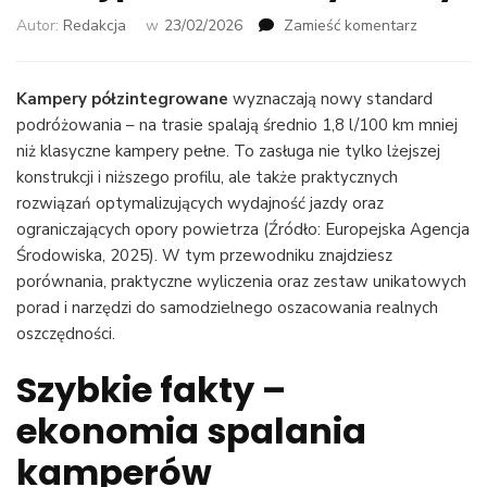
we
Autor:
Redakcja
w
23/02/2026
Zamieść komentarz
wpisie
Dlaczego
kampery
Kampery półzintegrowane
wyznaczają nowy standard
półzinteg
podróżowania – na trasie spalają średnio 1,8 l/100 km mniej
zużywają
niż klasyczne kampery pełne. To zasługa nie tylko lżejszej
mniej
konstrukcji i niższego profilu, ale także praktycznych
paliwa
rozwiązań optymalizujących wydajność jazdy oraz
–
ograniczających opory powietrza (Źródło: Europejska Agencja
fakty
i
Środowiska, 2025). W tym przewodniku znajdziesz
liczby
porównania, praktyczne wyliczenia oraz zestaw unikatowych
porad i narzędzi do samodzielnego oszacowania realnych
oszczędności.
Szybkie fakty –
ekonomia spalania
kamperów