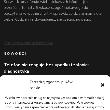
Serwis, który oferuje wiele ciekawych informacji na
przeróżne tematy. Szukasz czegoś ciekawego do
poczytania w wolnej chwili – sprawdź co dzisiaj mamy dla
ciebie. Codziennie dowiadujesz sie czegoś nowego.
Projekty domów Rzeszów
NOWOŚCI
Telefon nie reaguje bez upadku i zalania:
diagnostyka
Wizerunek eksperta bez rozpoznawalnej marki
Zarządzaj zgodami plików
cookie
Lekarz bez kolejki na wakacjach: gdzie szukać
pomocy
W celu świadczenia usług na najwyższym poziomie w ramach naszej
strony internetowej korzystamy z plików cookies. Pliki cookies
TO WARTO CZYTAĆ
umożliwiają nam zapewnienie prawidłowego działania naszej strony