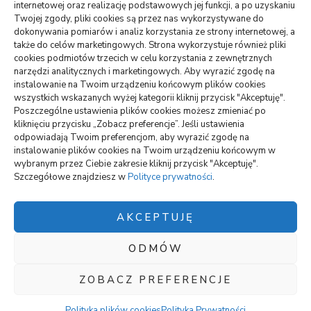
internetowej oraz realizację podstawowych jej funkcji, a po uzyskaniu
Monitoring oferowany przez Agencję Ochrony Votum z
Twojej zgody, pliki cookies są przez nas wykorzystywane do
Bydgoszczy
dokonywania pomiarów i analiz korzystania ze strony internetowej, a
także do celów marketingowych. Strona wykorzystuje również pliki
Crunchysnack: spory wybór smacznych zagryzek
cookies podmiotów trzecich w celu korzystania z zewnętrznych
Jak można uniknąć dodatkowych kosztów podczas
narzędzi analitycznych i marketingowych. Aby wyrazić zgodę na
instalowanie na Twoim urządzeniu końcowym plików cookies
wynajmu samochodu
wszystkich wskazanych wyżej kategorii kliknij przycisk "Akceptuję".
Poszczególne ustawienia plików cookies możesz zmieniać po
kliknięciu przycisku „Zobacz preferencje”. Jeśli ustawienia
odpowiadają Twoim preferencjom, aby wyrazić zgodę na
wizytówki nap
instalowanie plików cookies na Twoim urządzeniu końcowym w
wybranym przez Ciebie zakresie kliknij przycisk "Akceptuję".
Szczegółowe znajdziesz w
Polityce prywatności
.
Polityka plików cookies (EU)
Polityka prywatności
AKCEPTUJĘ
ODMÓW
Polityka plików cookies (EU)
|
Polityka prywatności
Blossom Chic |
ZOBACZ PREFERENCJE
Stworzony przez
Blossom Themes
.Napędzane przez
WordPress
.
Polityka Prywatności
Polityka plików cookies
Polityka Prywatności