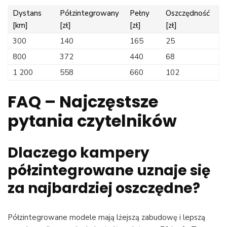
Dystans
Półzintegrowany
Pełny
Oszczędność
[km]
[zł]
[zł]
[zł]
300
140
165
25
800
372
440
68
1 200
558
660
102
FAQ – Najczęstsze
pytania czytelników
Dlaczego kampery
półzintegrowane uznaje się
za najbardziej oszczędne?
Półzintegrowane modele mają lżejszą zabudowę i lepszą