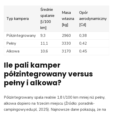
Średnie
Masa
Opór
spalanie
Typ kampera
własna
aerodynamiczny
[l/100
[kg]
[Cd]
km]
Półzintegrowany
9,3
2960
0,38
Pełny
11,1
3330
0,42
Alkowa
10,6
3170
0,45
Ile pali kamper
półzintegrowany versus
pełny i alkowa?
Półzintegrowany spala realnie 1,8 l/100 km mniej niż pełny,
alkowa dopiero na trzecim miejscu (Źródło: poradnik-
campingowy.edu.pl, 2025). Najnowsze dane pokazują, że na