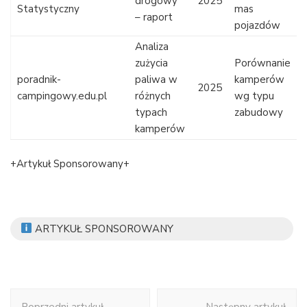
drogowy
2025
Statystyczny
mas
– raport
pojazdów
Analiza
zużycia
Porównanie
poradnik-
paliwa w
kamperów
2025
campingowy.edu.pl
różnych
wg typu
typach
zabudowy
kamperów
+Artykuł Sponsorowany+
ARTYKUŁ SPONSOROWANY
Nawigacja
Poprzedni artykuł
Następny artykuł