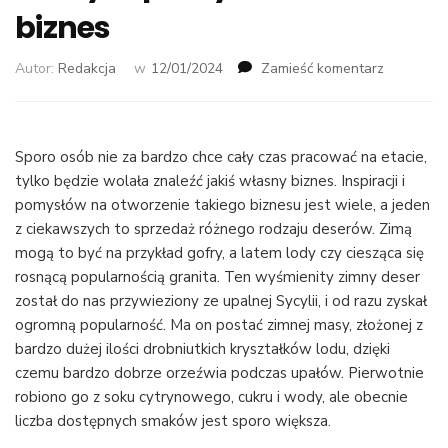
biznes
we
Autor:
Redakcja
w
12/01/2024
Zamieść komentarz
wpisie
Czy
sprzedaż
granity
Sporo osób nie za bardzo chce cały czas pracować na etacie,
będzie
tylko będzie wolała znaleźć jakiś własny biznes. Inspiracji i
dobrym
pomysłów na otworzenie takiego biznesu jest wiele, a jeden
pomysłem
z ciekawszych to sprzedaż różnego rodzaju deserów. Zimą
na
mogą to być na przykład gofry, a latem lody czy ciesząca się
biznes
rosnącą popularnością granita. Ten wyśmienity zimny deser
został do nas przywieziony ze upalnej Sycylii, i od razu zyskał
ogromną popularność. Ma on postać zimnej masy, złożonej z
bardzo dużej ilości drobniutkich kryształków lodu, dzięki
czemu bardzo dobrze orzeźwia podczas upałów. Pierwotnie
robiono go z soku cytrynowego, cukru i wody, ale obecnie
liczba dostępnych smaków jest sporo większa.