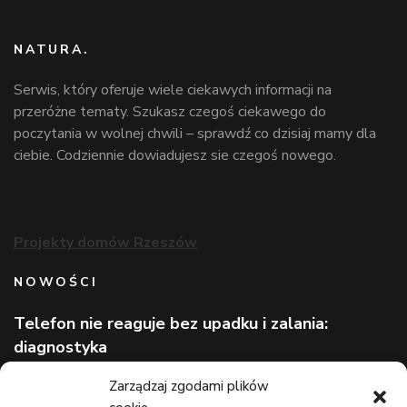
NATURA.
Serwis, który oferuje wiele ciekawych informacji na
przeróżne tematy. Szukasz czegoś ciekawego do
poczytania w wolnej chwili – sprawdź co dzisiaj mamy dla
ciebie. Codziennie dowiadujesz sie czegoś nowego.
Projekty domów Rzeszów
NOWOŚCI
Telefon nie reaguje bez upadku i zalania:
diagnostyka
Wizerunek eksperta bez rozpoznawalnej marki
Zarządzaj zgodami plików