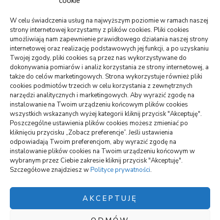
cookie
Lekarz bez kolejki na wakacjach: gdzie szukać
pomocy
W celu świadczenia usług na najwyższym poziomie w ramach naszej
strony internetowej korzystamy z plików cookies. Pliki cookies
TO WARTO CZYTAĆ
umożliwiają nam zapewnienie prawidłowego działania naszej strony
internetowej oraz realizację podstawowych jej funkcji, a po uzyskaniu
Monitoring oferowany przez Agencję Ochrony Votum z
Twojej zgody, pliki cookies są przez nas wykorzystywane do
Bydgoszczy
dokonywania pomiarów i analiz korzystania ze strony internetowej, a
także do celów marketingowych. Strona wykorzystuje również pliki
Crunchysnack: spory wybór smacznych zagryzek
cookies podmiotów trzecich w celu korzystania z zewnętrznych
narzędzi analitycznych i marketingowych. Aby wyrazić zgodę na
Jak można uniknąć dodatkowych kosztów podczas
instalowanie na Twoim urządzeniu końcowym plików cookies
wynajmu samochodu
wszystkich wskazanych wyżej kategorii kliknij przycisk "Akceptuję".
Poszczególne ustawienia plików cookies możesz zmieniać po
kliknięciu przycisku „Zobacz preferencje”. Jeśli ustawienia
odpowiadają Twoim preferencjom, aby wyrazić zgodę na
wizytówki nap
instalowanie plików cookies na Twoim urządzeniu końcowym w
wybranym przez Ciebie zakresie kliknij przycisk "Akceptuję".
Szczegółowe znajdziesz w
Polityce prywatności
.
Polityka plików cookies (EU)
Polityka prywatności
AKCEPTUJĘ