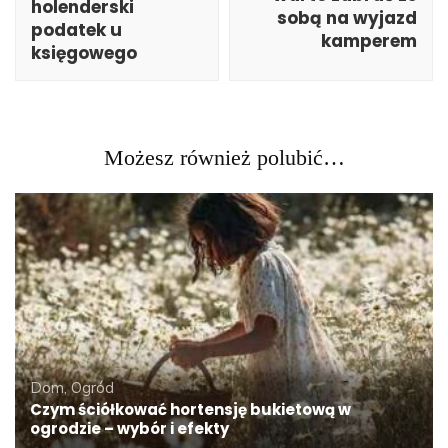
holenderski
sobą na wyjazd
podatek u
kamperem
księgowego
Możesz również polubić…
Dom, Ogród
Czym ściółkować hortensję bukietową w
ogrodzie – wybór i efekty