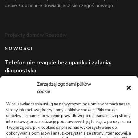
ciebie. Codziennie dowiadujesz sie czegoś nowego.
Projekty domów Rzeszów
NOWOŚCI
Telefon nie reaguje bez upadku i zalania:
diagnostyka
Wizerunek eksperta bez rozpoznawalnej marki
Zarządzaj zgodami plików
cookie
Lekarz bez kolejki na wakacjach: gdzie szukać
pomocy
W celu świadczenia usług na najwyższym poziomie w ramach naszej
strony internetowej korzystamy z plików cookies. Pliki cookies
TO WARTO CZYTAĆ
umożliwiają nam zapewnienie prawidłowego działania naszej strony
internetowej oraz realizację podstawowych jej funkcji, a po uzyskaniu
Monitoring oferowany przez Agencję Ochrony Votum z
Twojej zgody, pliki cookies są przez nas wykorzystywane do
Bydgoszczy
dokonywania pomiarów i analiz korzystania ze strony internetowej, a