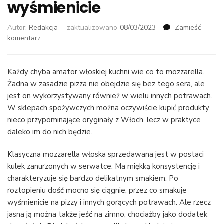
wyśmienicie
Autor:
Redakcja
zaktualizowano
08/03/2023
Zamieść
we
komentarz
wpisie
Czemu
oryginalne
Każdy chyba amator włoskiej kuchni wie co to mozzarella.
włoskie
Żadna w zasadzie pizza nie obejdzie się bez tego sera, ale
mozzarelle
jest on wykorzystywany również w wielu innych potrawach.
smakują
W sklepach spożywczych można oczywiście kupić produkty
tak
nieco przypominające oryginały z Włoch, lecz w praktyce
wyśmienicie
daleko im do nich będzie.
Klasyczna mozzarella włoska sprzedawana jest w postaci
kulek zanurzonych w serwatce. Ma miękką konsystencję i
charakteryzuje się bardzo delikatnym smakiem. Po
roztopieniu dość mocno się ciągnie, przez co smakuje
wyśmienicie na pizzy i innych gorących potrawach. Ale rzecz
jasna ją można także jeść na zimno, chociażby jako dodatek