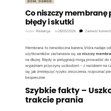
DOM, OGRÓD
Co niszczy membranę p
błędy i skutki
Autor:
Redakcja
w
26/03/2026
Zamieść koment
Membrana to niewidoczna bariera, która nadaje od
użytkowników zastanawia się,
co niszczy membra
na dłużej. Błędy w pielęgnacji mogą prowadzić do 
wyjaśniam przyczyny uszkodzeń – z naciskiem na c
się, jak zmniejszyć ryzyko zniszczenia, rozpoznać pi
bezpiecznie.
Szybkie fakty – Usz
trakcie prania