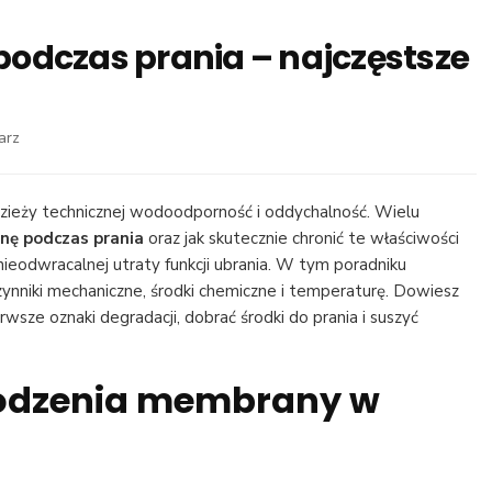
odczas prania – najczęstsze
we
arz
wpisie
Co
niszczy
zieży technicznej wodoodporność i oddychalność. Wielu
membranę
nę podczas prania
oraz jak skutecznie chronić te właściwości
podczas
nieodwracalnej utraty funkcji ubrania. W tym poradniku
prania
zynniki mechaniczne, środki chemiczne i temperaturę. Dowiesz
–
erwsze oznaki degradacji, dobrać środki do prania i suszyć
najczęstsze
błędy
i
kodzenia membrany w
skutki