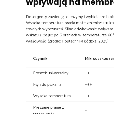
wpływają na membr
Detergenty zawierające enzymy i wybielacze bloku
Wysoka temperatura prania może zmieniać strukt
trwałych wybrzuszeń. Silne odwirowanie zwiększa 
wskazują, że już po 5 praniach w temperaturze 
właściwości (Źródło: Politechnika Łódzka, 2025).
Czynnik
Mikrouszkodze
Proszek uniwersalny
++
Płyn do płukania
+++
Wysoka temperatura
++
Mieszane pranie z
+
inną odzieżą