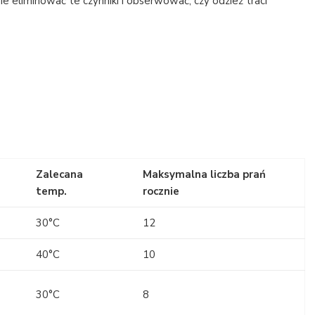
 eliminować te czynniki i obserwować, czy odzież traci
Zalecana
Maksymalna liczba prań
temp.
rocznie
30°C
12
40°C
10
30°C
8