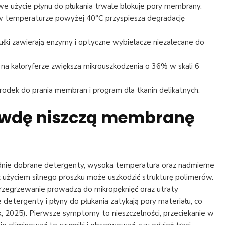
e użycie płynu do płukania trwale blokuje pory membrany.
 w temperaturze powyżej 40°C przyspiesza degradację
ułki zawierają enzymy i optyczne wybielacze niezalecane do
na kaloryferze zwiększa mikrouszkodzenia o 36% w skali 6
dek do prania membran i program dla tkanin delikatnych.
rawdę niszczą membranę
ędnie dobrane detergenty, wysoka temperatura oraz nadmierne
z użyciem silnego proszku może uszkodzić strukturę polimerów.
rzegrzewanie prowadzą do mikropęknięć oraz utraty
 detergenty i płyny do płukania zatykają pory materiału, co
x, 2025). Pierwsze symptomy to nieszczelności, przeciekanie w