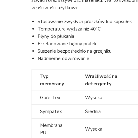
szwach oraz sztywność materiału. Warto świadomie
właściwości użytkowe.
Stosowanie zwykłych proszków lub kapsułek
Temperatura wyższa niż 40°C
Płyny do płukania
Przeładowane bębny pralek
Suszenie bezpośrednio na grzejniku
Nadmierne odwirowanie
Typ
Wrażliwość na
membrany
detergenty
Gore-Tex
Wysoka
Sympatex
Średnia
Membrana
Wysoka
PU