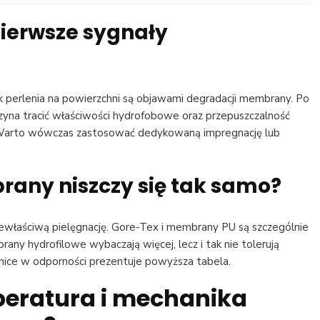
ierwsze sygnały
ak perlenia na powierzchni są objawami degradacji membrany. Po
aczyna tracić właściwości hydrofobowe oraz przepuszczalność
). Warto wówczas zastosować dedykowaną impregnację lub
rany niszczy się tak samo?
ewłaściwą pielęgnację. Gore-Tex i membrany PU są szczególnie
any hydrofilowe wybaczają więcej, lecz i tak nie tolerują
nice w odporności prezentuje powyższa tabela.
peratura i mechanika