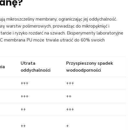
anę?
ją mikroszczeliny membrany, ograniczając jej oddychalność.
urę warstw polimerowych, prowadząc do mikropęknięć i
tarcie i ryzyko rozdarć na szwach. Eksperymenty laboratoryjne
60°C membrana PU może trwale utracić do 60% swoich
Utrata
Przyspieszony spadek
nia
oddychalności
wodoodporności
+++
+++
+++
++
++
+++
++
+